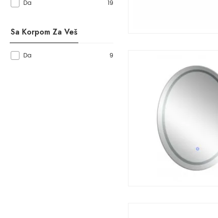
19
Da
Sa Korpom Za Veš
9
Da