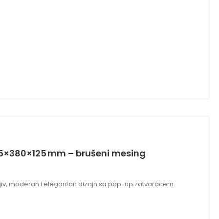
5×380×125 mm – brušeni mesing
ljiv, moderan i elegantan dizajn sa pop-up zatvaračem.