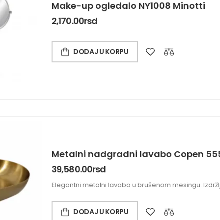
Make-up ogledalo NY1008 Minotti
2,170.00
rsd
DODAJ U KORPU
Metalni nadgradni lavabo Copen 55
39,580.00
rsd
Elegantni metalni lavabo u brušenom mesingu. Izdrž
DODAJ U KORPU