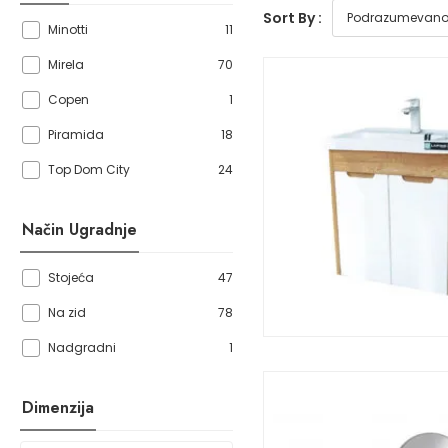
Sort By :
11
Minotti
70
Mirela
1
Copen
18
Piramida
24
Top Dom City
Način Ugradnje
47
Stojeća
78
Na zid
1
Nadgradni
Dimenzija