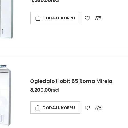
11,580.00
rsd
DODAJ U KORPU
Ogledalo Hobit 65 Roma Mirela
8,200.00
rsd
DODAJ U KORPU