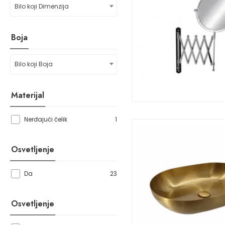
Bilo koji Dimenzija
Boja
Bilo koji Boja
Materijal
1
Nerđajući čelik
Osvetljenje
23
Da
Osvetljenje