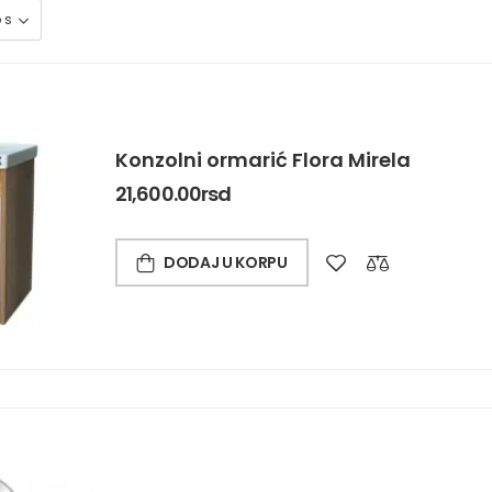
Konzolni ormarić Flora Mirela
21,600.00
rsd
DODAJ U KORPU