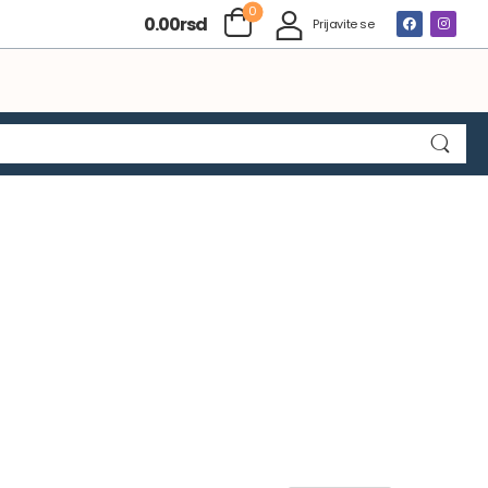
0
0.00
rsd
Prijavite se