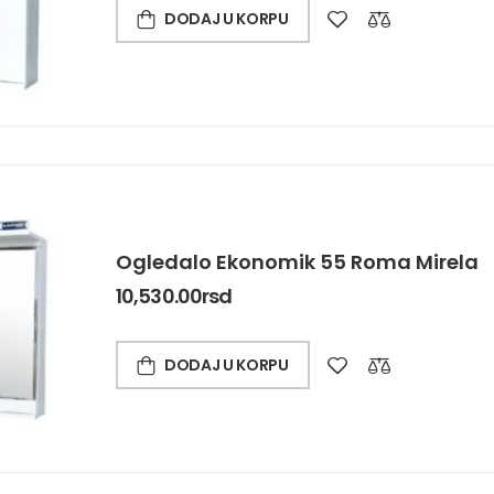
DODAJ U KORPU
Ogledalo Ekonomik 55 Roma Mirela
10,530.00
rsd
DODAJ U KORPU