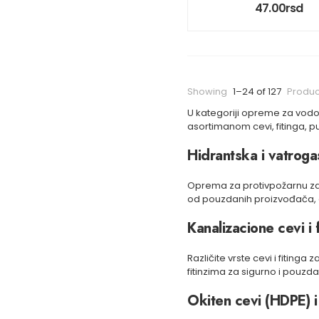
47.00
rsd
Showing
1–24 of 127
Produc
U kategoriji opreme za vodov
asortimanom cevi, fitinga, p
Hidrantska i vatrog
Oprema za protivpožarnu zaš
od pouzdanih proizvođača, ga
Kanalizacione cevi i f
Različite vrste cevi i fitin
fitinzima za sigurno i pouzd
Okiten cevi (HDPE) i 