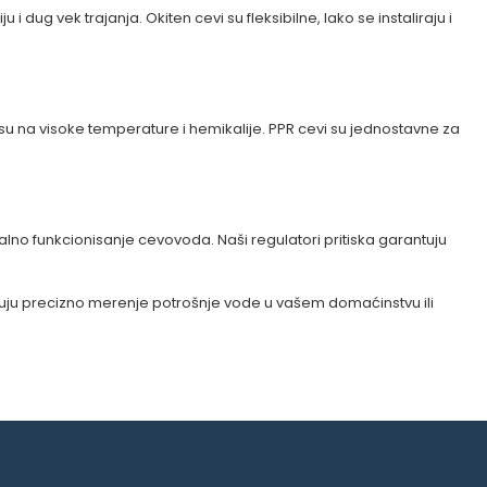
dug vek trajanja. Okiten cevi su fleksibilne, lako se instaliraju i
su na visoke temperature i hemikalije. PPR cevi su jednostavne za
lno funkcionisanje cevovoda. Naši regulatori pritiska garantuju
uju precizno merenje potrošnje vode u vašem domaćinstvu ili