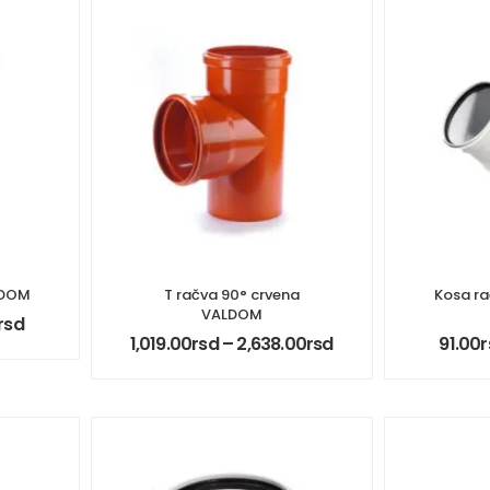
LDOM
T račva 90° crvena
Kosa ra
VALDOM
rsd
1,019.00
rsd
–
2,638.00
rsd
91.00
r