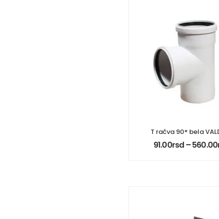
T račva 90° bela VA
91.00
rsd
–
560.00