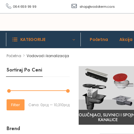
064 659 99 99
shop@vodoterm.co.rs
KATEGORIJE
Početna
Akcija
>
Početna
Vodovod i kanalizacija
Sortiraj Po Ceni
Filter
Cena:
0рсд
—
10,310рсд
OLUČNJACI, SLIVNICI I SPOJ
KANALICE
Brend