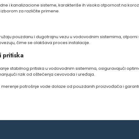
i kanalizacione sisteme, karakteriše ih visoka otpornost na koroziju i 
m izborom za različite primene.
g pružaju pouzdanu i dugotrajnu vezu u vodovodnim sistemima, otporni 
povezuju, čime se olakšava proces instalacije.
 pritiska
anje stabilnog pritiska u vodovodnim sistemima, osiguravajući optima
manjujući rizik od oštećenja cevovoda i uređaja.
o merenje potrošnje vode dolaze od pouzdanih proizvođača i garant