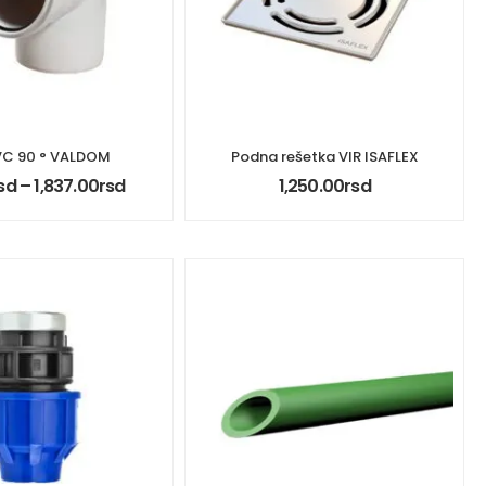
VC 90 ° VALDOM
Podna rešetka VIR ISAFLEX
sd
–
1,837.00
rsd
1,250.00
rsd