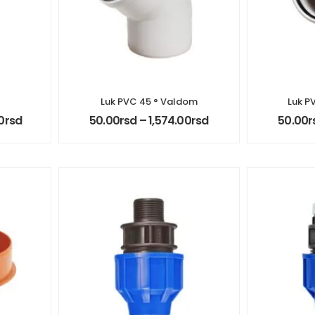
Luk PVC 45 ° Valdom
Luk P
0
rsd
50.00
rsd
–
1,574.00
rsd
50.00
r