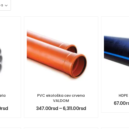
ela
PVC ekološka cev crvena
HDPE 
VALDOM
67.00
r
0
rsd
347.00
rsd
–
6,311.00
rsd