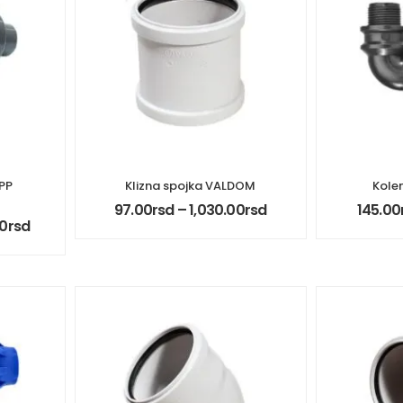
 PP
Klizna spojka VALDOM
Kole
97.00
rsd
–
1,030.00
rsd
145.00
00
rsd