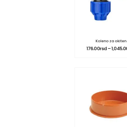
Koleno za okiten
176.00
rsd
–
1,045.0