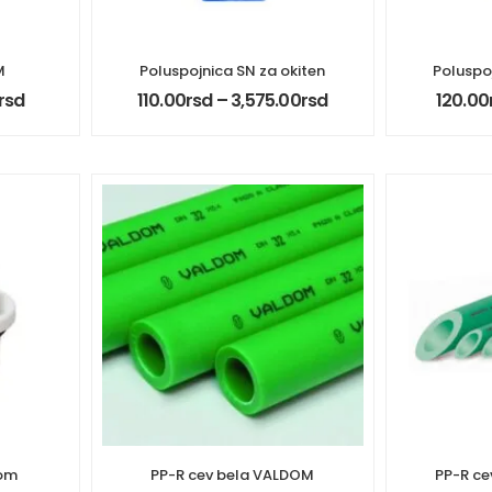
M
Poluspojnica SN za okiten
Poluspo
rsd
110.00
rsd
–
3,575.00
rsd
120.00
dom
PP-R cev bela VALDOM
PP-R ce