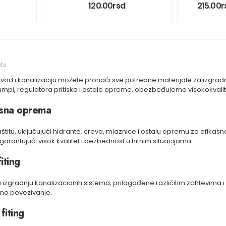
120.00
rsd
215.00
r
ts
od i kanalizaciju možete pronaći sve potrebne materijale za izgradn
umpi, regulatora pritiska i ostale opreme, obezbeđujemo visokokvalitet
asna oprema
titu, uključujući hidrante, creva, mlaznice i ostalu opremu za efika
rantujući visok kvalitet i bezbednost u hitnim situacijama.
iting
ga za izgradnju kanalizacionih sistema, prilagođene različitim zahtevi
ano povezivanje.
fiting