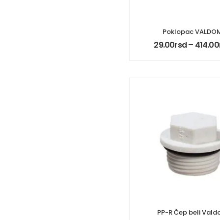
Poklopac VALDO
29.00
rsd
–
414.00
PP-R Čep beli Val