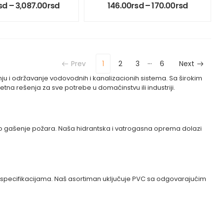
sd
–
3,087.00
rsd
146.00
rsd
–
170.00
rsd
…
Prev
1
2
3
6
Next
ju i održavanje vodovodnih i kanalizacionih sistema. Sa širokim
na rešenja za sve potrebe u domaćinstvu ili industriji.
sno gašenje požara. Naša hidrantska i vatrogasna oprema dolazi
ma i specifikacijama. Naš asortiman uključuje PVC sa odgovarajućim