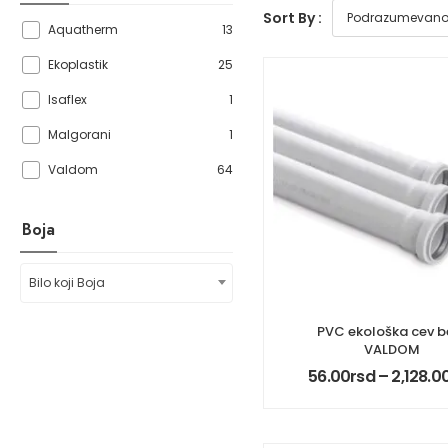
Sort By :
13
Aquatherm
25
Ekoplastik
1
Isaflex
1
Malgorani
64
Valdom
Boja
Bilo koji Boja
PVC ekološka cev b
VALDOM
56.00
rsd
–
2,128.0