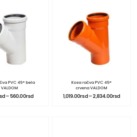
čva PVC 45° bela
Kosa račva PVC 45°
VALDOM
crvena VALDOM
sd
–
560.00
rsd
1,019.00
rsd
–
2,834.00
rsd