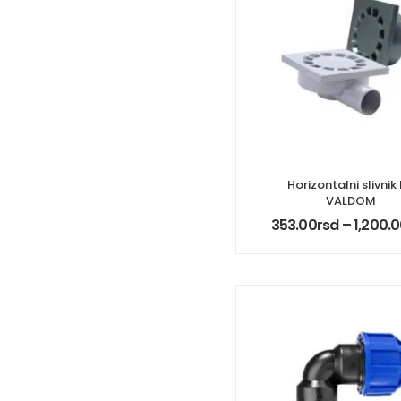
Horizontalni slivnik
VALDOM
353.00
rsd
–
1,200.