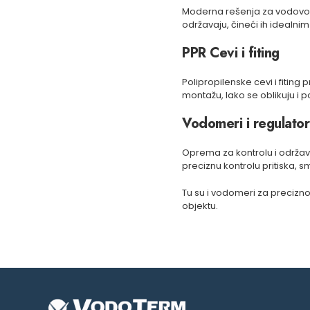
Moderna rešenja za vodovodne 
održavaju, čineći ih idealni
PPR Cevi i fiting
Polipropilenske cevi i fitin
montažu, lako se oblikuju i 
Vodomeri i regulatori
Oprema za kontrolu i održav
preciznu kontrolu pritiska, s
Tu su i vodomeri za precizn
objektu.