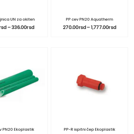
jnica UN za okiten
PP cev PN20 Aquatherm
rsd
–
336.00
rsd
270.00
rsd
–
1,777.00
rsd
v PN20 Ekoplastik
PP-R ispitni čep Ekoplastik