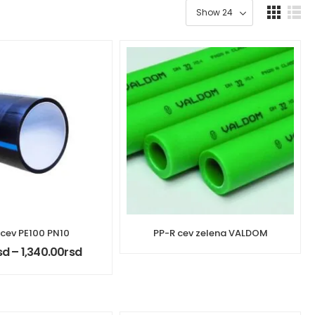
cev PE100 PN10
PP-R cev zelena VALDOM
sd
–
1,340.00
rsd