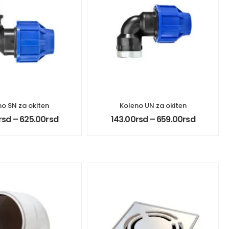
no SN za okiten
Koleno UN za okiten
rsd
–
625.00
rsd
143.00
rsd
–
659.00
rsd