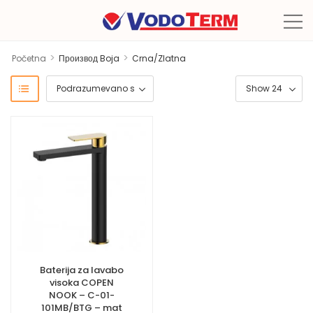
>
>
Početna
Производ Boja
Crna/Zlatna
Baterija za lavabo
visoka COPEN
NOOK – C-01-
101MB/BTG – mat