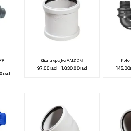
 PP
Klizna spojka VALDOM
Kole
97.00
rsd
–
1,030.00
rsd
145.00
00
rsd