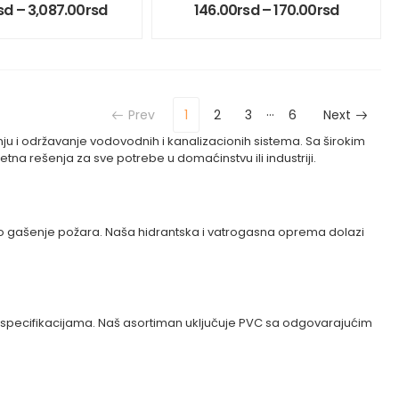
sd
–
3,087.00
rsd
146.00
rsd
–
170.00
rsd
…
Prev
1
2
3
6
Next
ju i održavanje vodovodnih i kanalizacionih sistema. Sa širokim
na rešenja za sve potrebe u domaćinstvu ili industriji.
sno gašenje požara. Naša hidrantska i vatrogasna oprema dolazi
ma i specifikacijama. Naš asortiman uključuje PVC sa odgovarajućim