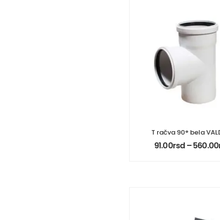
T račva 90° bela VA
91.00
rsd
–
560.00