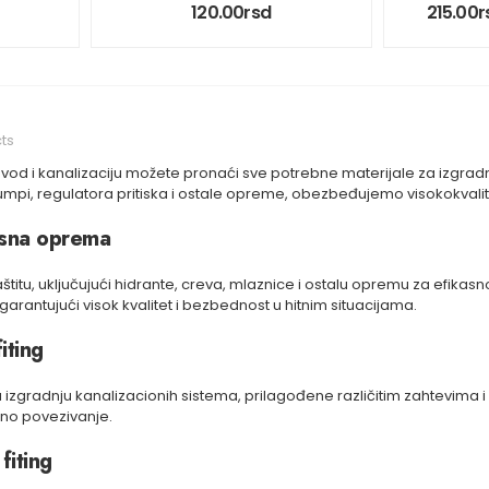
120.00
rsd
215.00
r
ts
od i kanalizaciju možete pronaći sve potrebne materijale za izgradn
umpi, regulatora pritiska i ostale opreme, obezbeđujemo visokokvalitet
asna oprema
titu, uključujući hidrante, creva, mlaznice i ostalu opremu za efika
rantujući visok kvalitet i bezbednost u hitnim situacijama.
iting
ga za izgradnju kanalizacionih sistema, prilagođene različitim zahtevi
ano povezivanje.
fiting