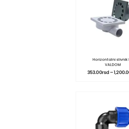
Horizontalni slivnik
VALDOM
353.00
rsd
–
1,200.