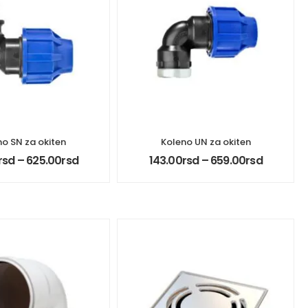
no SN za okiten
Koleno UN za okiten
rsd
–
625.00
rsd
143.00
rsd
–
659.00
rsd