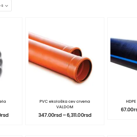
ela
PVC ekološka cev crvena
HDPE 
VALDOM
67.00
r
0
rsd
347.00
rsd
–
6,311.00
rsd