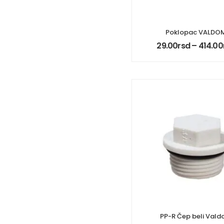
Poklopac VALDO
29.00
rsd
–
414.00
PP-R Čep beli Val