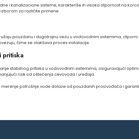
i kanalizacione sisteme, karakteriše ih visoka otpornost na koroziju i 
m izborom za različite primene.
g pružaju pouzdanu i dugotrajnu vezu u vodovodnim sistemima, otporni 
povezuju, čime se olakšava proces instalacije.
 pritiska
anje stabilnog pritiska u vodovodnim sistemima, osiguravajući optima
manjujući rizik od oštećenja cevovoda i uređaja.
o merenje potrošnje vode dolaze od pouzdanih proizvođača i garant