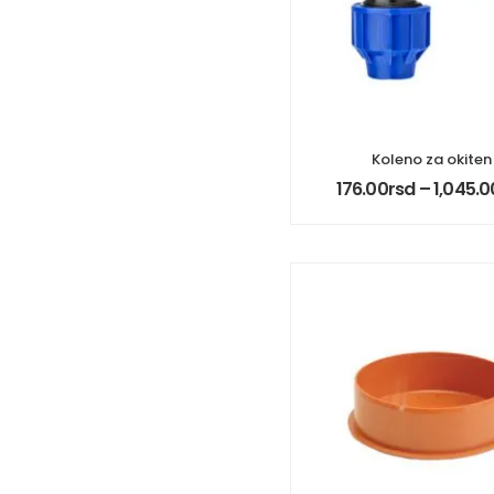
Koleno za okiten
176.00
rsd
–
1,045.0