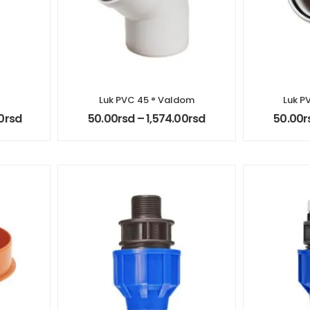
Luk PVC 45 ° Valdom
Luk P
0
rsd
50.00
rsd
–
1,574.00
rsd
50.00
r