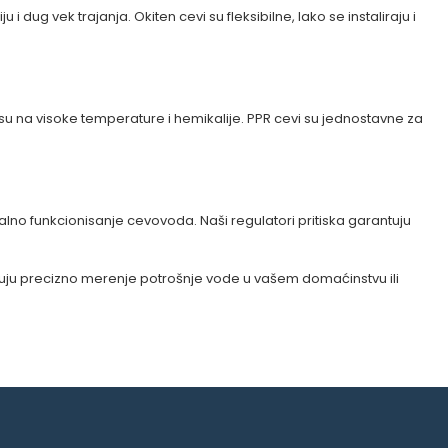
dug vek trajanja. Okiten cevi su fleksibilne, lako se instaliraju i
su na visoke temperature i hemikalije. PPR cevi su jednostavne za
lno funkcionisanje cevovoda. Naši regulatori pritiska garantuju
uju precizno merenje potrošnje vode u vašem domaćinstvu ili