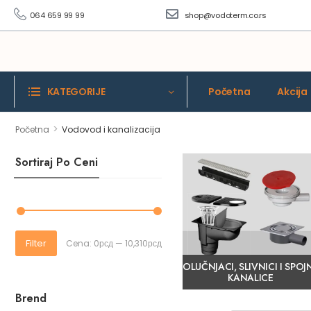
064 659 99 99
shop@vodoterm.co.rs
KATEGORIJE
Početna
Akcija
>
Početna
Vodovod i kanalizacija
Sortiraj Po Ceni
Filter
Cena:
0рсд
—
10,310рсд
OLUČNJACI, SLIVNICI I SPOJ
KANALICE
Brend