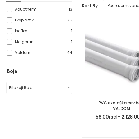
Sort By :
13
Aquatherm
25
Ekoplastik
1
Isaflex
1
Malgorani
64
Valdom
Boja
Bilo koji Boja
PVC ekološka cev b
VALDOM
56.00
rsd
–
2,128.0