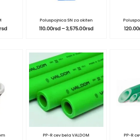
M
Poluspojnica SN za okiten
Poluspo
rsd
110.00
rsd
–
3,575.00
rsd
120.00
dom
PP-R cev bela VALDOM
PP-R ce