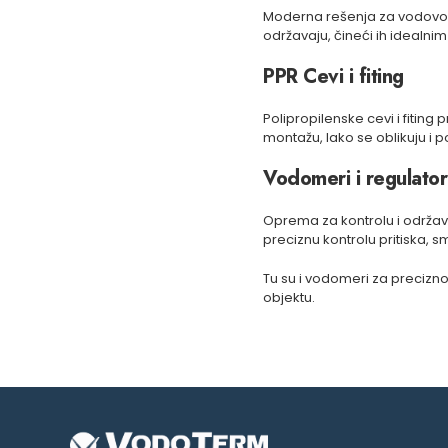
Moderna rešenja za vodovodne 
održavaju, čineći ih idealni
PPR Cevi i fiting
Polipropilenske cevi i fitin
montažu, lako se oblikuju i 
Vodomeri i regulatori
Oprema za kontrolu i održav
preciznu kontrolu pritiska, s
Tu su i vodomeri za precizn
objektu.