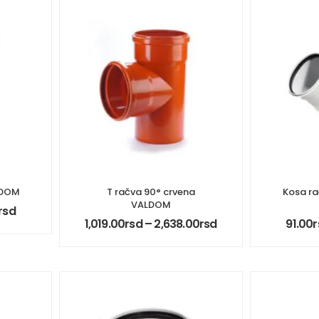
LDOM
T račva 90° crvena
Kosa ra
VALDOM
rsd
1,019.00
rsd
–
2,638.00
rsd
91.00
r