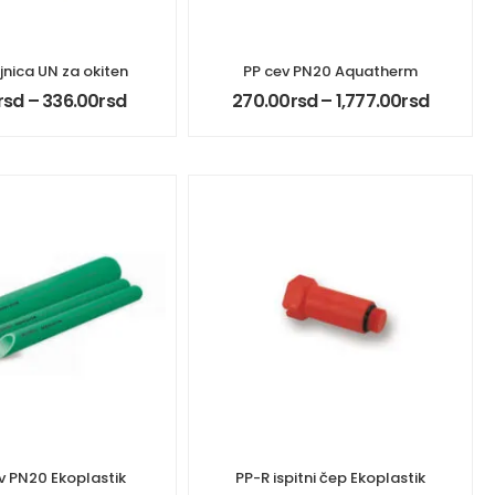
jnica UN za okiten
PP cev PN20 Aquatherm
rsd
–
336.00
rsd
270.00
rsd
–
1,777.00
rsd
v PN20 Ekoplastik
PP-R ispitni čep Ekoplastik