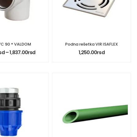
VC 90 ° VALDOM
Podna rešetka VIR ISAFLEX
sd
–
1,837.00
rsd
1,250.00
rsd