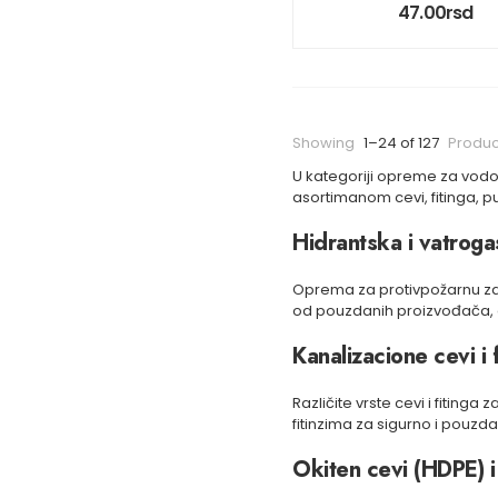
47.00
rsd
Showing
1–24 of 127
Produc
U kategoriji opreme za vodov
asortimanom cevi, fitinga, p
Hidrantska i vatrog
Oprema za protivpožarnu zaš
od pouzdanih proizvođača, ga
Kanalizacione cevi i f
Različite vrste cevi i fitin
fitinzima za sigurno i pouzd
Okiten cevi (HDPE) i 