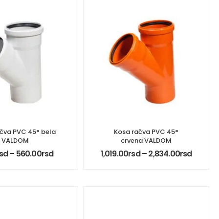
čva PVC 45° bela
Kosa račva PVC 45°
VALDOM
crvena VALDOM
sd
–
560.00
rsd
1,019.00
rsd
–
2,834.00
rsd