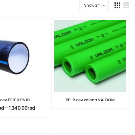
cev PE100 PN10
PP-R cev zelena VALDOM
sd
–
1,340.00
rsd