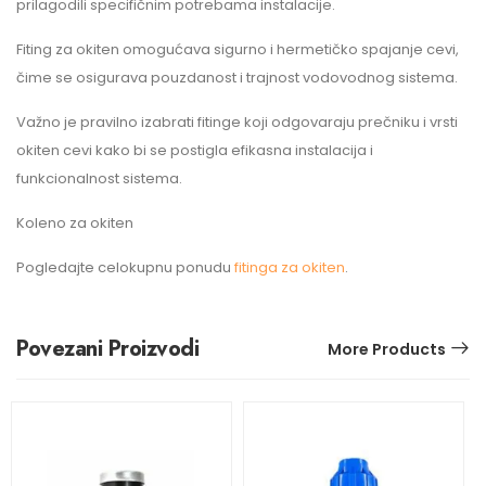
prilagodili specifičnim potrebama instalacije.
Fiting za okiten omogućava sigurno i hermetičko spajanje cevi,
čime se osigurava pouzdanost i trajnost vodovodnog sistema.
Važno je pravilno izabrati fitinge koji odgovaraju prečniku i vrsti
okiten cevi kako bi se postigla efikasna instalacija i
funkcionalnost sistema.
Koleno za okiten
Pogledajte celokupnu ponudu
fitinga za okiten
.
Povezani Proizvodi
More Products