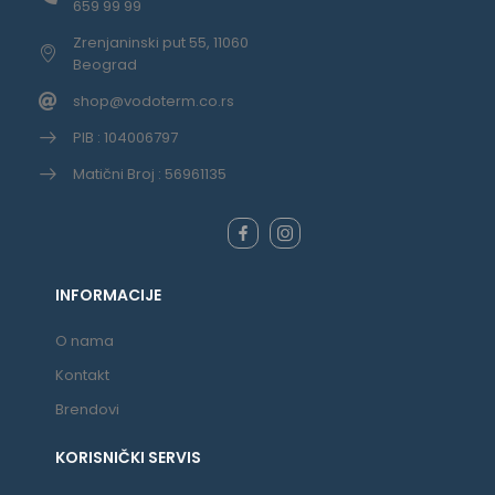
659 99 99
Zrenjaninski put 55, 11060
Beograd
shop@vodoterm.co.rs
PIB : 104006797
Matični Broj : 56961135
INFORMACIJE
O nama
Kontakt
Brendovi
KORISNIČKI SERVIS