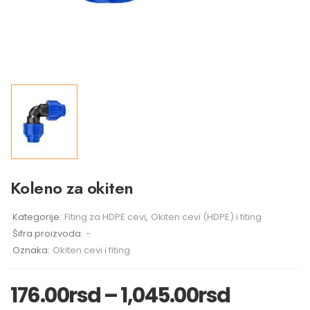
Koleno za okiten
Kategorije:
Fiting za HDPE cevi
,
Okiten cevi (HDPE) i fiting
Šifra proizvoda:
-
Oznaka:
Okiten cevi i fiting
176.00
rsd
–
1,045.00
rsd