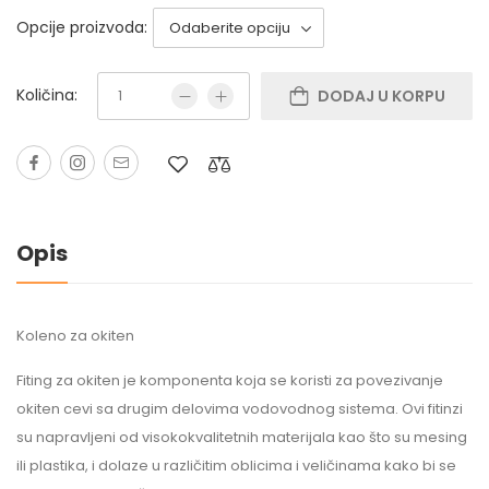
Opcije proizvoda:
Količina:
DODAJ U KORPU
Opis
Koleno za okiten
Fiting za okiten je komponenta koja se koristi za povezivanje
okiten cevi sa drugim delovima vodovodnog sistema. Ovi fitinzi
su napravljeni od visokokvalitetnih materijala kao što su mesing
ili plastika, i dolaze u različitim oblicima i veličinama kako bi se