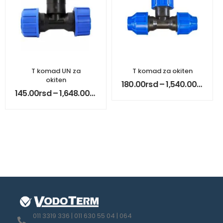
T komad UN za
T komad za okiten
okiten
180.00
rsd
–
1,540.00
rsd
145.00
rsd
–
1,648.00
rsd
011 3319 336 | 011 630 55 04 | 064