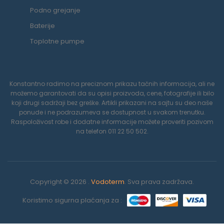
Podno grejanje
Baterije
Toplotne pumpe
Konstantno radimo na preciznom prikazu tačnih informacija, ali ne
možemo garantovati da su opisi proizvoda, cene, fotografije ili bilo
koji drugi sadržaji bez greške. Artikli prikazani na sajtu su deo naše
ponude i ne podrazumeva se dostupnost u svakom trenutku.
Raspoloživost robe i dodatne informacije možete proveriti pozivom
na telefon 011 22 50 502.
Copyright © 2026 .
Vodoterm
. Sva prava zadržava.
Koristimo sigurna plaćanja za :