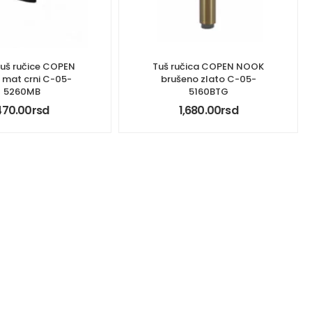
tuš ručice COPEN
Tuš ručica COPEN NOOK
mat crni C-05-
brušeno zlato C-05-
5260MB
5160BTG
470.00
rsd
1,680.00
rsd