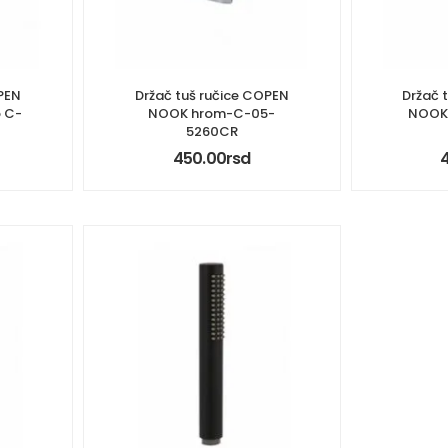
PEN
Držač tuš ručice COPEN
Držač 
 C-
NOOK hrom-C-05-
NOOK 
5260CR
450.00
rsd