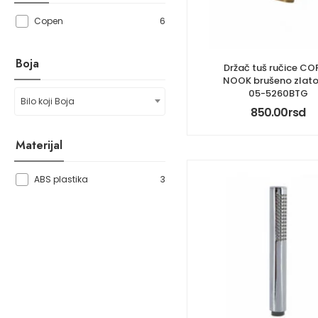
6
Copen
Boja
Držač tuš ručice CO
NOOK brušeno zlato
05-5260BTG
Bilo koji Boja
850.00
rsd
Materijal
3
ABS plastika