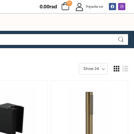
0
0.00
rsd
Prijavite se