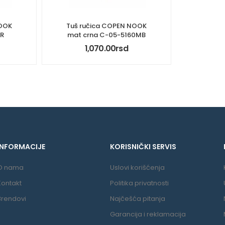
NOOK
Tuš ručica COPEN NOOK
CR
mat crna C-05-5160MB
1,070.00
rsd
INFORMACIJE
KORISNIČKI SERVIS
O nama
Uslovi korišćenja
Kontakt
Politika privatnosti
Brendovi
Najčešća pitanja
Garancija i reklamacija