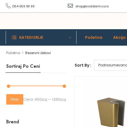
064 659 99 99
shop@vodoterm.co.rs
KATEGORIJE
Početna
Akcija
>
Početna
Rezervni delovi
Sort By :
Sortiraj Po Ceni
Filter
Cena:
450рсд
—
1,680рсд
Brend