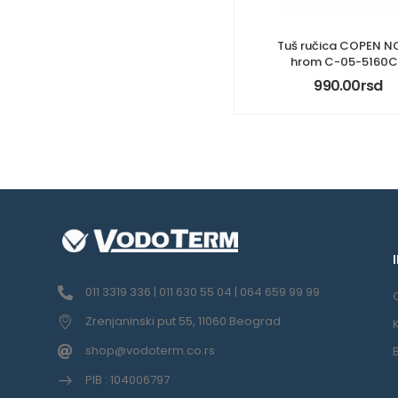
Tuš ručica COPEN 
hrom C-05-5160
990.00
rsd
011 3319 336 | 011 630 55 04 | 064 659 99 99
Zrenjaninski put 55, 11060 Beograd
shop@vodoterm.co.rs
PIB : 104006797