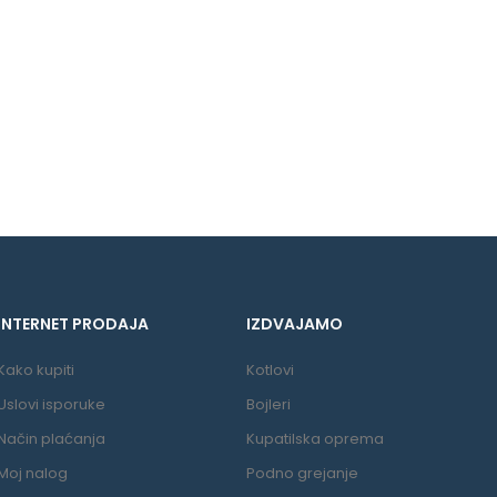
INTERNET PRODAJA
IZDVAJAMO
Kako kupiti
Kotlovi
Uslovi isporuke
Bojleri
Način plaćanja
Kupatilska oprema
Moj nalog
Podno grejanje