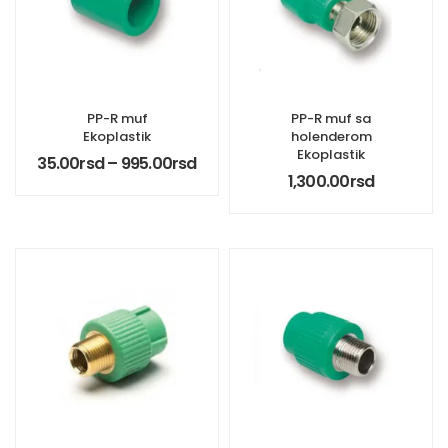
PP-R muf
PP-R muf sa
Ekoplastik
holenderom
Ekoplastik
35.00
rsd
–
995.00
rsd
1,300.00
rsd