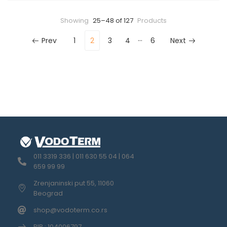
Showing
25–48 of 127
Products
…
Prev
1
2
3
4
6
Next
011 3319 336 | 011 630 55 04 | 064
659 99 99
Zrenjaninski put 55, 11060
Beograd
shop@vodoterm.co.rs
PIB : 104006797