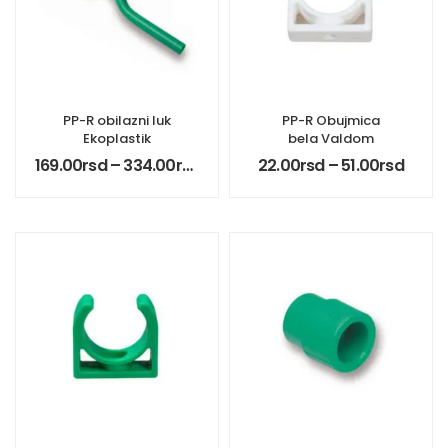
PP-R obilazni luk
PP-R Obujmica
Ekoplastik
bela Valdom
169.00
rsd
–
334.00
rsd
22.00
rsd
–
51.00
rsd