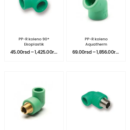
PP-R koleno 90°
PP-R koleno
Ekoplastik
Aquatherm
45.00
rsd
–
1,425.00
rsd
69.00
rsd
–
1,856.00
rsd