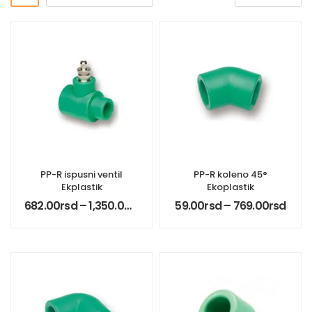
PP-R ispusni ventil
PP-R koleno 45°
Ekplastik
Ekoplastik
682.00
rsd
–
1,350.00
rsd
59.00
rsd
–
769.00
rsd