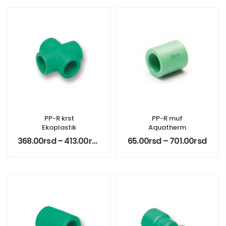
PP-R krst
PP-R muf
Ekoplastik
Aquatherm
368.00
rsd
–
413.00
rsd
65.00
rsd
–
701.00
rsd