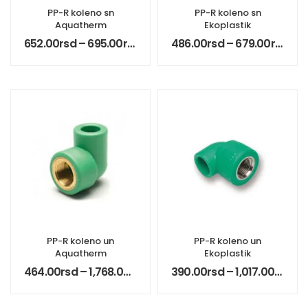
PP-R koleno sn
PP-R koleno sn
Aquatherm
Ekoplastik
652.00
rsd
–
695.00
rsd
486.00
rsd
–
679.00
rsd
PP-R koleno un
PP-R koleno un
Aquatherm
Ekoplastik
464.00
rsd
–
1,768.00
rsd
390.00
rsd
–
1,017.00
rsd