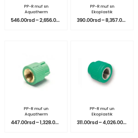
PP-R muf sn
PP-R muf sn
Aquatherm
Ekoplastik
546.00
rsd
–
2,656.00
rsd
390.00
rsd
–
8,357.00
rsd
PP-R muf un
PP-R muf un
Aquatherm
Ekoplastik
447.00
rsd
–
1,328.00
rsd
311.00
rsd
–
4,026.00
rsd