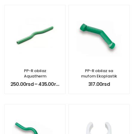
PP-R obilaz
PP-R obilaz sa
Aquatherm
mufom Ekoplastik
250.00
rsd
–
435.00
rsd
317.00
rsd