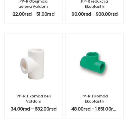
PP-R Obujmica
PP-R redukcija
zelena Valdom
Ekoplastik
22.00
rsd
–
51.00
rsd
60.00
rsd
–
908.00
rsd
PP-R T komad beli
PP-R T komad
Valdom
Ekoplastik
34.00
rsd
–
682.00
rsd
48.00
rsd
–
1,651.00
rsd