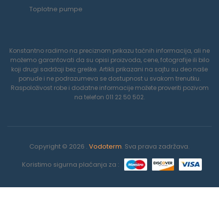
Toplotne pumpe
Konstantno radimo na preciznom prikazu tačnih informacija, ali ne
možemo garantovati da su opisi proizvoda, cene, fotografije ili bilo
koji drugi sadržaji bez greške. Artikli prikazani na sajtu su deo naše
ponude i ne podrazumeva se dostupnost u svakom trenutku.
Raspoloživost robe i dodatne informacije možete proveriti pozivom
na telefon 011 22 50 502.
Copyright © 2026 .
Vodoterm
. Sva prava zadržava.
Koristimo sigurna plaćanja za :
0
Koristimo kolačiće da poboljšamo vaše iskustvo na našoj veb
stranici. Pregledavanjem ove veb stranice prihvatate našu
POČETNA
LISTA ŽELJA
KORPA
NA VRH
MENI
Politiku privatnosti