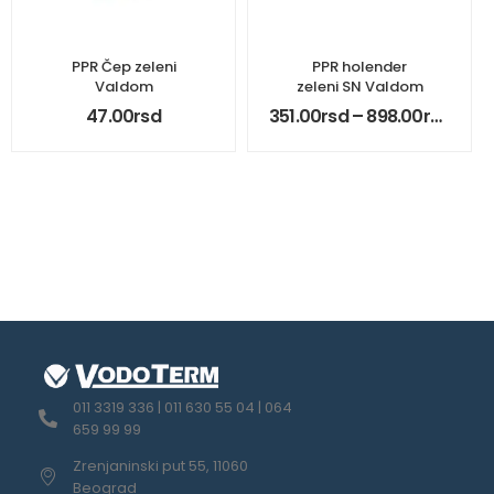
PPR Čep zeleni
PPR holender
Valdom
zeleni SN Valdom
47.00
rsd
351.00
rsd
–
898.00
rsd
011 3319 336 | 011 630 55 04 | 064
659 99 99
Zrenjaninski put 55, 11060
Beograd