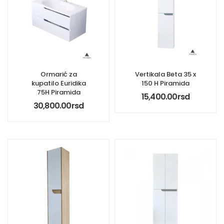
Ormarić za
Vertikala Beta 35 x
kupatilo Euridika
150 H Piramida
75H Piramida
15,400.00
rsd
30,800.00
rsd