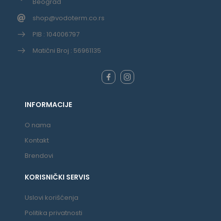
Beograd
shop@vodoterm.co.rs
PIB : 104006797
Matični Broj : 56961135
INFORMACIJE
O nama
Kontakt
Brendovi
KORISNIČKI SERVIS
Uslovi korišćenja
Politika privatnosti