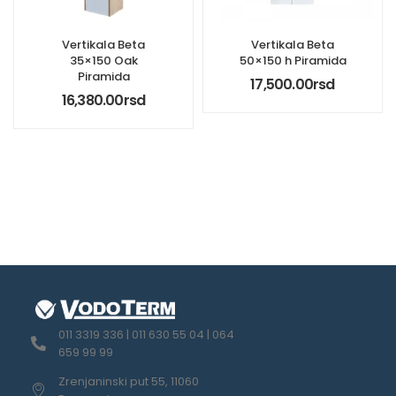
Vertikala Beta
Vertikala Beta
35×150 Oak
50×150 h Piramida
Piramida
17,500.00
rsd
16,380.00
rsd
011 3319 336 | 011 630 55 04 | 064
659 99 99
Zrenjaninski put 55, 11060