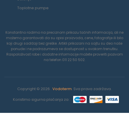
Toplotne pumpe
Konstantno radimo na preciznom prikazu tačnih informacija, ali ne
možemo garantovati da su opisi proizvoda, cene, fotografije ili bilo
koji drugi sadržaji bez greške. Artikli prikazani na sajtu su deo naše
ponude i ne podrazumeva se dostupnost u svakom trenutku.
Raspoloživost robe i dodatne informacije možete proveriti pozivom
na telefon 011 22 50 502.
Copyright © 2026 .
Vodoterm
. Sva prava zadržava.
Koristimo sigurna plaćanja za :
0
Koristimo kolačiće da poboljšamo vaše iskustvo na našoj veb
stranici. Pregledavanjem ove veb stranice prihvatate našu
POČETNA
LISTA ŽELJA
KORPA
NA VRH
MENI