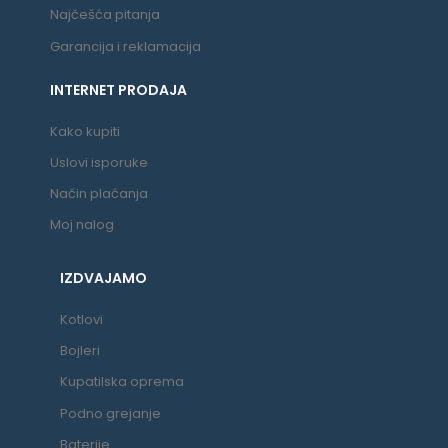
Najčešća pitanja
Garancija i reklamacija
INTERNET PRODAJA
Kako kupiti
Uslovi isporuke
Način plaćanja
Moj nalog
IZDVAJAMO
Kotlovi
Bojleri
Kupatilska oprema
Podno grejanje
Baterije