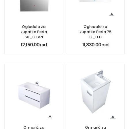
Ogledalo za
Ogledalo za
kupatilo Perla
kupatilo Perla 75
60_G Led
G_LED
12,150.00
rsd
11,830.00
rsd
Ormarić za
Ormarić za