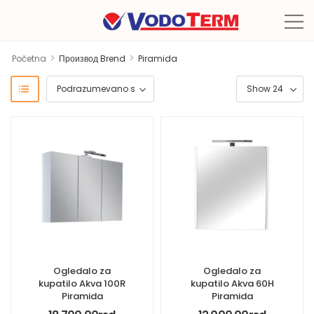
>
>
Početna
Производ Brend
Piramida
Ogledalo za
Ogledalo za
kupatilo Akva 100R
kupatilo Akva 60H
Piramida
Piramida