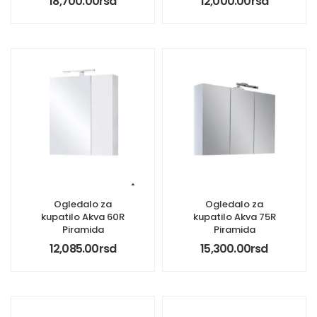
18,700.00
rsd
12,000.00
rsd
Ogledalo za
Ogledalo za
kupatilo Akva 60R
kupatilo Akva 75R
Piramida
Piramida
12,085.00
rsd
15,300.00
rsd