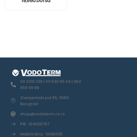
19,660.00
rsd
011 3319 336 | 011 630 55 04 | 064
659 99 99
Zrenjaninski put 55, 11060
Beograd
shop@vodoterm.co.rs
PIB : 104006797
Matični Broj : 56961135