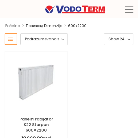
>
>
Početna
Производ Dimenzija
600x2200
Panelni radijator
K22 Starpan
600×2200