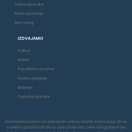
Uslovi isporuke
Način plaćanja
Moj nalog
IZDVAJAMO
Kotlovi
Bojleri
Kupatilska oprema
Podno grejanje
Baterije
Toplotne pumpe
Konstantno radimo na preciznom prikazu tačnih informacija, ali ne
možemo garantovati da su opisi proizvoda, cene, fotografije ili bilo