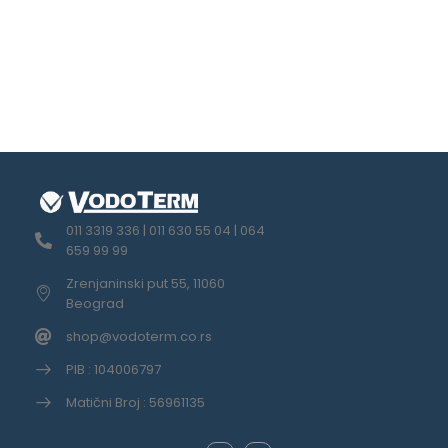
011 3319 336 | 011 630 55 04 | 064
659 99 99
Zrenjaninski put 55, 11060
Beograd
shop@vodoterm.co.rs
PIB : 104006797
Matični Broj : 56961135