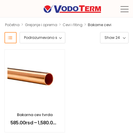
>
>
>
Početna
Grejanje i oprema
Cevi i fiting
Bakarne cevi
Bakarna cev tvrda
585.00
rsd
–
1,580.00
rsd