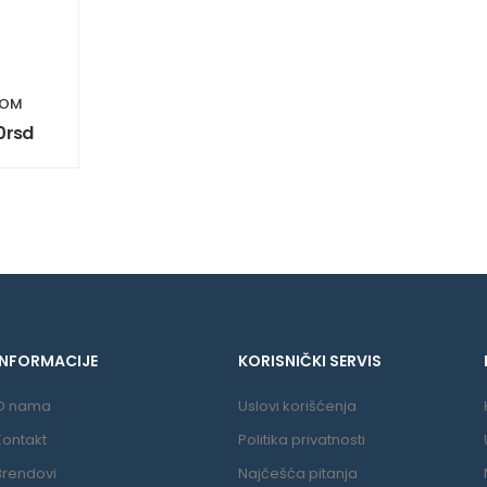
DOM
0
rsd
INFORMACIJE
KORISNIČKI SERVIS
O nama
Uslovi korišćenja
Kontakt
Politika privatnosti
Brendovi
Najčešća pitanja