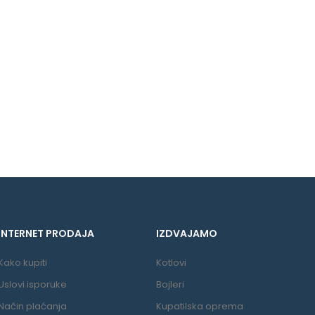
INTERNET PRODAJA
IZDVAJAMO
Kako kupiti
Kotlovi
Uslovi isporuke
Bojleri
Način plaćanja
Kupatilska oprema