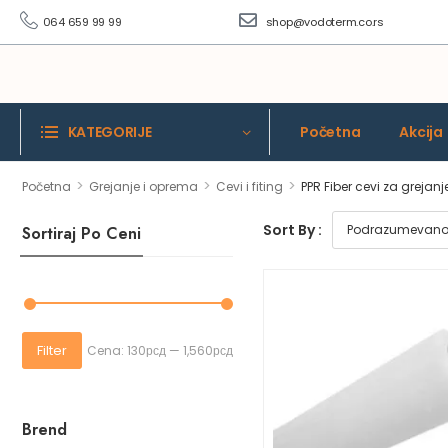
064 659 99 99
shop@vodoterm.co.rs
KATEGORIJE
Početna
Akcija
>
>
>
Početna
Grejanje i oprema
Cevi i fiting
PPR Fiber cevi za grejanj
Sort By :
Sortiraj Po Ceni
Filter
Cena:
130рсд
—
1,560рсд
Brend