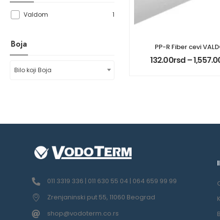
1
Valdom
Boja
PP-R Fiber cevi VAL
132.00
rsd
–
1,557.0
Bilo koji Boja
011 3319 336 | 011 630 55 04 | 064 659 99 99
Zrenjaninski put 55, 11060 Beograd
shop@vodoterm.co.rs