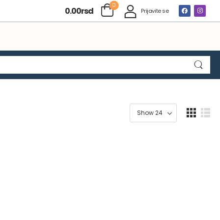
0
0.00
rsd
Prijavite se