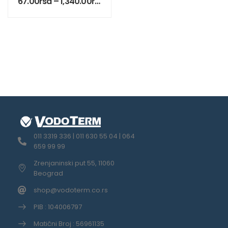
67.00
rsd
–
1,340.00
rsd
011 3319 336 | 011 630 55 04 | 064
659 99 99
Zrenjaninski put 55, 11060
Beograd
shop@vodoterm.co.rs
PIB : 104006797
Matični Broj : 56961135