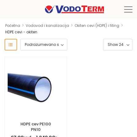
>
>
>
Početna
Vodovod i kanalizacija
Okiten cevi (HDPE) i fiting
HDPE cevi - okiten
HDPE cev PE100
PN10