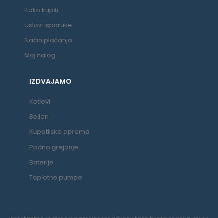
Kako kupiti
Uslovi isporuke
Način plaćanja
Moj nalog
IZDVAJAMO
Kotlovi
Bojleri
Kupatilska oprema
Podno grejanje
Baterije
Toplotne pumpe