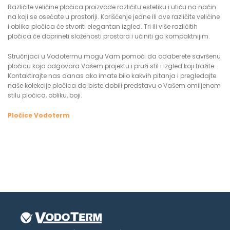
Različite veličine pločica proizvode različitu estetiku i utiču na način
na koji se osećate u prostoriji. Korišćenje jedne ili dve različite veličine
i oblika pločica će stvoriti elegantan izgled. Tri ili više različitih
pločica će doprineti složenosti prostora i učiniti ga kompaktnijim.
Stručnjaci u Vodotermu mogu Vam pomoći da odaberete savršenu
pločicu koja odgovara Vašem projektu i pruži stil i izgled koji tražite.
Kontaktirajte nas danas ako imate bilo kakvih pitanja i pregledajte
naše kolekcije pločica da biste dobili predstavu o Vašem omiljenom
stilu pločica, obliku, boji.
Pločice Vodoterm