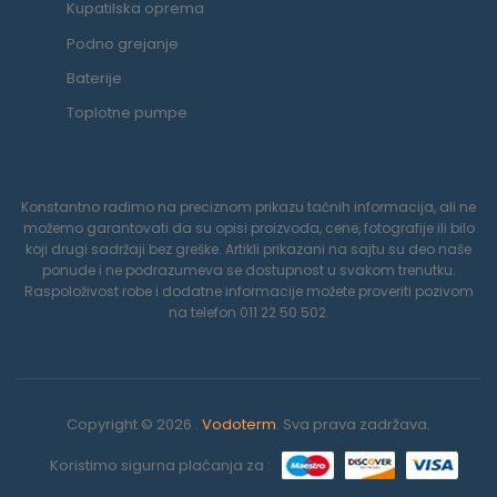
Kupatilska oprema
Podno grejanje
Baterije
Toplotne pumpe
Konstantno radimo na preciznom prikazu tačnih informacija, ali ne
možemo garantovati da su opisi proizvoda, cene, fotografije ili bilo
koji drugi sadržaji bez greške. Artikli prikazani na sajtu su deo naše
ponude i ne podrazumeva se dostupnost u svakom trenutku.
Raspoloživost robe i dodatne informacije možete proveriti pozivom
na telefon 011 22 50 502.
Copyright © 2026 .
Vodoterm
. Sva prava zadržava.
Koristimo sigurna plaćanja za :