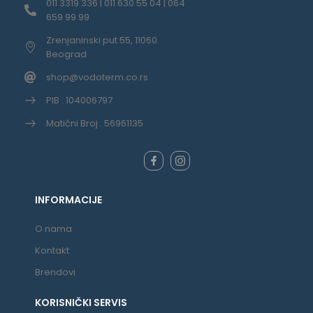
011 3319 336 | 011 630 55 04 | 064
659 99 99
Zrenjaninski put 55, 11060
Beograd
shop@vodoterm.co.rs
PIB : 104006797
Matični Broj : 56961135
INFORMACIJE
O nama
Kontakt
Brendovi
KORISNIČKI SERVIS