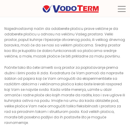
Najjednostavniji način da odaberete pločicu prave veličine je da
odaberete pločicu u odnosu na veličinu Vašeg prostora. Veliki
prostor, poput kuhinje i trpezarije otvorenog poda, ili velikog dnevnog
boravka, moći će da se nosi sa velikim pločicama. Srednji prostor
kao što je kupatilo će dobro funkcionisati sa pločicama srednje
veličine, a male, mozaik pločice će biti prikladne za malu površinu.
Počnite tako što ćete izmeriti svoj prostor za popločavanje prema
dužini i širini poda ili zida. Kvadratura će Vam pomoći da napravite
šablon od papira koji će Vam omogućiti da eksperimentišete sa
različitim oblicima i veličinama pločica kako biste kreirali raspored
koji Vam se najviše sviđa. Kada vršite merenja, uzmite u obzir
ormariće i radne ploče oko kojih morate da radite, kao i sve uglove ili
kuhinjska ostrva na podu. Imajte na umu da kada oblažete pod,
velike pločice Vam neće omogućiti toliko fleksibilnosti i prostora za
rad sa prirodnim tokom i strukturom poda. Kod velikih pločica,
morate biti posebno pažljivi da ih postavite što je moguće
ravnomernije.