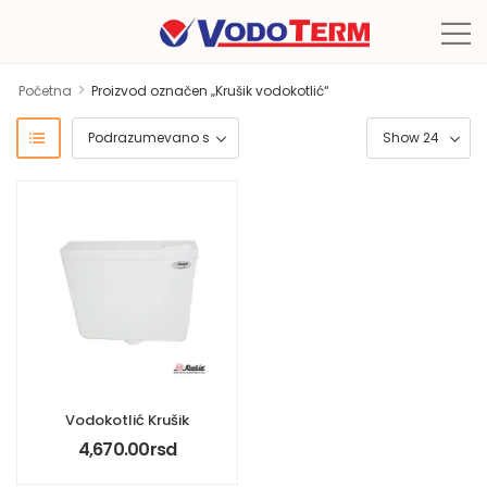
>
Početna
Proizvod označen „Krušik vodokotlić“
Vodokotlić Krušik
4,670.00
rsd