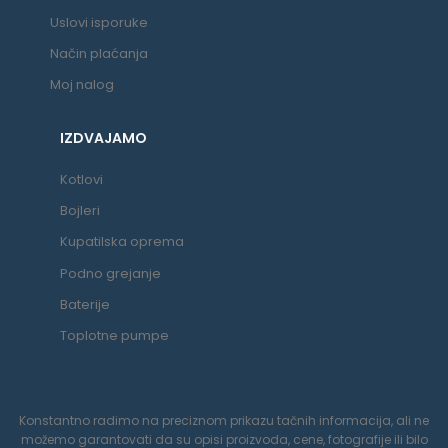
Uslovi isporuke
Način plaćanja
Moj nalog
IZDVAJAMO
Kotlovi
Bojleri
Kupatilska oprema
Podno grejanje
Baterije
Toplotne pumpe
Konstantno radimo na preciznom prikazu tačnih informacija, ali ne
možemo garantovati da su opisi proizvoda, cene, fotografije ili bilo