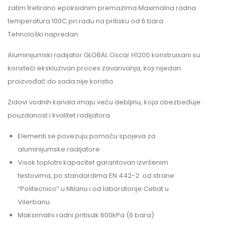
zatim tretirano epoksidnim premazima.Maximalna radna
temperatura 100C pri radu na pritisku od 6 bara.
Tehnološki napredan
Aluminijumski radijator GLOBAL Oscar H1200 konstruisani su
koristeći ekskluzivan proces zavarivanja, koji nijedan
proizvođač do sada nije koristio.
Zidovi vodnih kanala imaju veću debljinu, koja obezbeđuje
pouzdanost i kvalitet radijatora
Elementi se povezuju pomoću spojeva za
aluminijumske radijatore
Visok toplotni kapacitet garantovan izvršenim
testovima, po standardima EN 442-2 od strane
“Politecnico” u Milanu i od laboratorije Cetiat u
Vilerbanu.
Maksimalni radni pritisak 600kPa (6 bara)