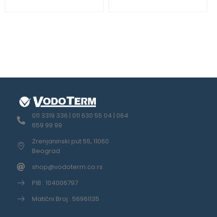
011 3319 336 | 011 630 55 04 | 064
659 99 99
Zrenjaninski put 55, 11060
Beograd
shop@vodoterm.co.rs
PIB : 104006797
Matični Broj : 56961135