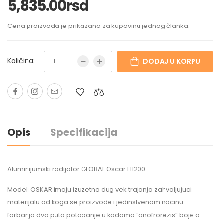
5,835.00
rsd
Cena proizvoda je prikazana za kupovinu jednog članka.
Količina:
DODAJ U KORPU
Opis
Specifikacija
Aluminijumski radijator GLOBAL Oscar H1200
Modeli OSKAR imaju izuzetno dug vek trajanja zahvaljujuci
materijalu od koga se proizvode i jedinstvenom nacinu
farbanja:dva puta potapanje u kadama “anofrorezis” boje a