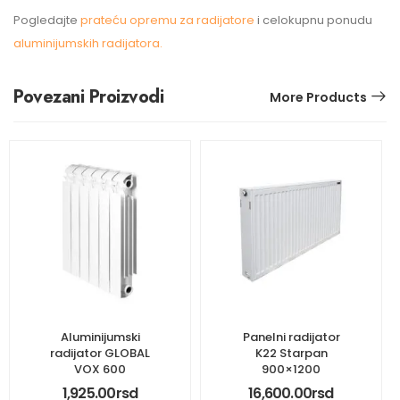
Pogledajte
prateću opremu za radijatore
i celokupnu ponudu
aluminijumskih radijatora.
Povezani Proizvodi
More Products
Aluminijumski
Panelni radijator
radijator GLOBAL
K22 Starpan
VOX 600
900×1200
1,925.00
rsd
16,600.00
rsd