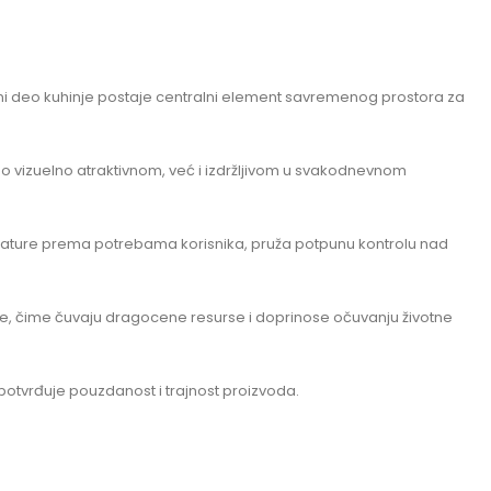
čni deo kuhinje postaje centralni element savremenog prostora za
samo vizuelno atraktivnom, već i izdržljivom u svakodnevnom
erature prema potrebama korisnika, pruža potpunu kontrolu nad
ode, čime čuvaju dragocene resurse i doprinose očuvanju životne
otvrđuje pouzdanost i trajnost proizvoda.