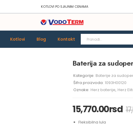
KOTLOVI PO SJAJNIM CENAMA
Kotlovi
Blog
Kontakt
Baterija za sudope
Kategorije:
Baterije za sudope
Šifra proizvoda:
1093H00120
Oznake:
Herz baterije
,
Herz Eli
15,770.00
rsd
17
Fleksibilna lula