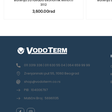
Baterija za lavabo Ekonomik Minotti
Baterija
3112
3,600.00
rsd
011 3319 336 | 011 630 55 04 | 064 659 99 99
Zrenjaninski put 55, 11060 Beograd
shop@vodoterm.co.rs
PIB : 104006797
Matični Broj : 56961135