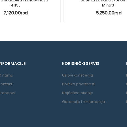
 za sudoperu Prima Minotti
Baterija za kadu Ekonomi
4115L
Minotti
7,120.00
rsd
5,250.00
rsd
INFORMACIJE
KORISNIČKI SERVIS
O nama
Uslovi korišćenja
Kontakt
Politika privatnosti
Brendovi
Najčešća pitanja
Garancija i reklamacija