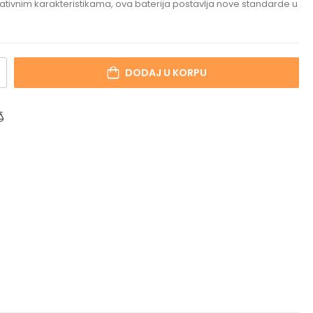
tivnim karakteristikama, ova baterija postavlja nove standarde u
DODAJ U KORPU