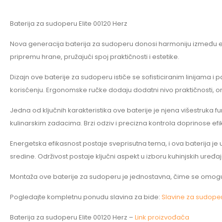
Baterija za sudoperu Elite 00120 Herz
Nova generacija baterija za sudoperu donosi harmoniju između efi
pripremu hrane, pružajući spoj praktičnosti i estetike.
Dizajn ove baterije za sudoperu ističe se sofisticiranim linijama 
korisćenju. Ergonomske ručke dodaju dodatni nivo praktičnosti,
Jedna od ključnih karakteristika ove baterije je njena višestru
kulinarskim zadacima. Brzi odziv i precizna kontrola doprinose efi
Energetska efikasnost postaje sveprisutna tema, i ova baterija j
sredine. Održivost postaje ključni aspekt u izboru kuhinjskih uređa
Montaža ove baterije za sudoperu je jednostavna, čime se omoguć
Pogledajte kompletnu ponudu slavina za bide:
Slavine za sudope
Baterija za sudoperu Elite 00120 Herz –
Link proizvođača