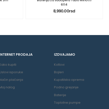
k 3111
Baterija za sudoperu Tubo Minotti
6114
8,990.00
rsd
INTERNET PRODAJA
IZDVAJAMO
Kako kupiti
Kotlovi
Uslovi isporuke
Bojleri
Način plaćanja
Kupatilska oprema
Moj nalog
Podno grejanje
Baterije
Toplotne pumpe