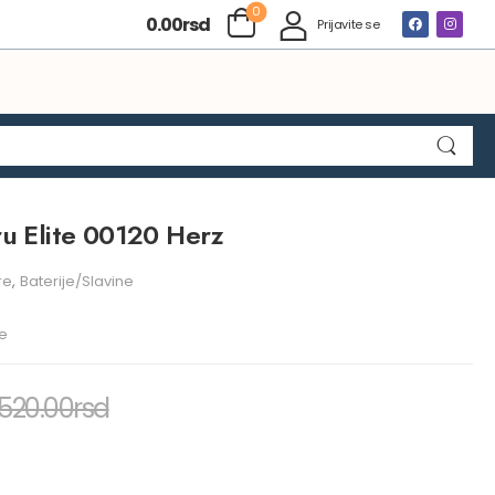
0
0.00
rsd
Prijavite se
ru Elite 00120 Herz
re
,
Baterije/Slavine
te
,520.00
rsd