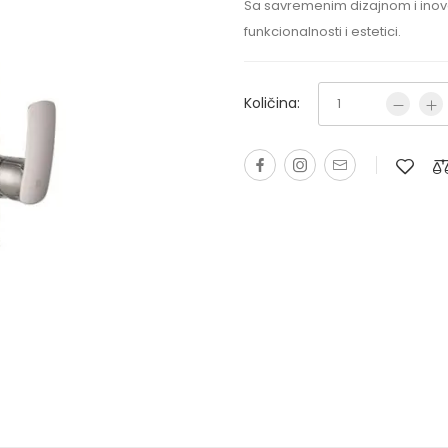
Sa savremenim dizajnom i inova
funkcionalnosti i estetici.
Količina: