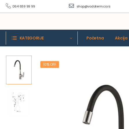
064 659 99 99
shop@vodoterm.co.rs
KATEGORIJE
Početna
Akcija
10% OFF