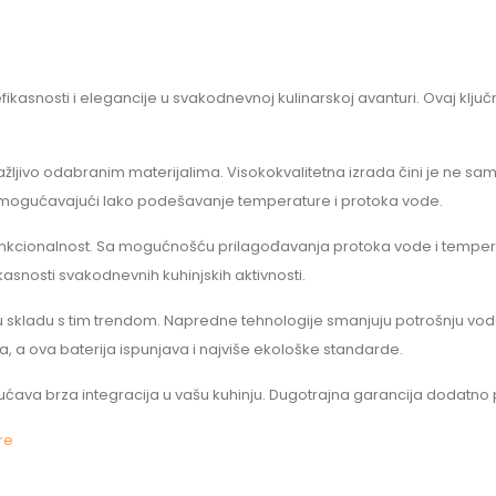
kasnosti i elegancije u svakodnevnoj kulinarskoj avanturi. Ovaj klju
i pažljivo odabranim materijalima. Visokokvalitetna izrada čini je ne 
 omogućavajući lako podešavanje temperature i protoka vode.
ka funkcionalnost. Sa mogućnošću prilagođavanja protoka vode i temp
kasnosti svakodnevnih kuhinjskih aktivnosti.
e u skladu s tim trendom. Napredne tehnologije smanjuju potrošnju v
ja, a ova baterija ispunjava i najviše ekološke standarde.
ava brza integracija u vašu kuhinju. Dugotrajna garancija dodatno p
re