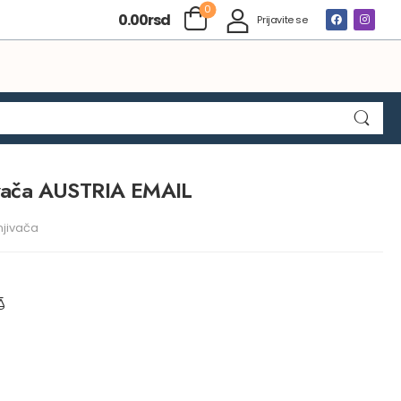
0
0.00
rsd
Prijavite se
ivača AUSTRIA EMAIL
njivača