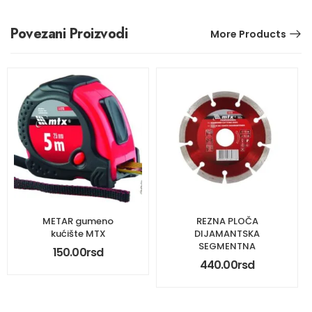
Povezani Proizvodi
More Products
METAR gumeno
REZNA PLOČA
kućište MTX
DIJAMANTSKA
SEGMENTNA
150.00
rsd
440.00
rsd