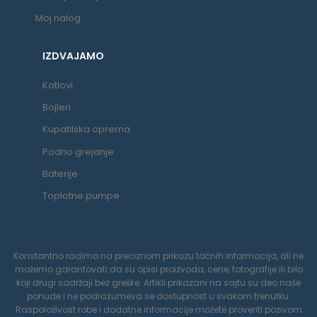
Moj nalog
IZDVAJAMO
Kotlovi
Bojleri
Kupatilska oprema
Podno grejanje
Baterije
Toplotne pumpe
Konstantno radimo na preciznom prikazu tačnih informacija, ali ne
možemo garantovati da su opisi proizvoda, cene, fotografije ili bilo
koji drugi sadržaji bez greške. Artikli prikazani na sajtu su deo naše
ponude i ne podrazumeva se dostupnost u svakom trenutku.
Raspoloživost robe i dodatne informacije možete proveriti pozivom