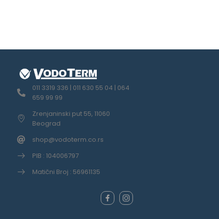
011 3319 336 | 011 630 55 04 | 064
659 99 99
Zrenjaninski put 55, 11060
Beograd
shop@vodoterm.co.rs
PIB : 104006797
Matični Broj : 56961135