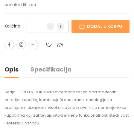
perlator i tihi rad.
Količina:
DODAJ U KORPU
Opis
Specifikacija
Serija COPEN NOOK nudi savremena rešenja za moderan
enterijer kupatila, kombinujući pouzdanu tehnologiju sa
prefinjenim dizajnom. Visoke slavine iz ove linije namenjene su
kupatilima koji zahtevaju istovremeno funkcionalnost, štedljivost
i estetsku jasnoću.