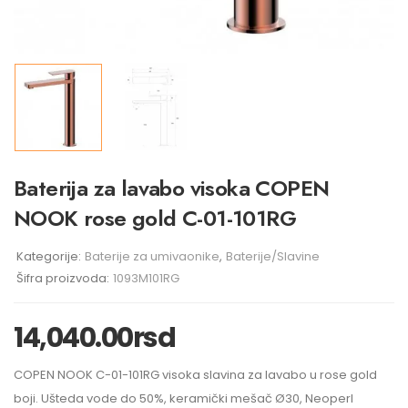
Baterija za lavabo visoka COPEN
NOOK rose gold C-01-101RG
Kategorije:
Baterije za umivaonike
,
Baterije/Slavine
Šifra proizvoda:
1093M101RG
14,040.00
rsd
COPEN NOOK C-01-101RG visoka slavina za lavabo u rose gold
boji. Ušteda vode do 50%, keramički mešač Ø30, Neoperl