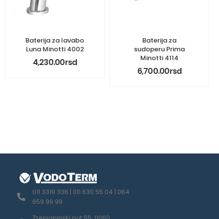
Baterija za lavabo
Baterija za
Luna Minotti 4002
sudoperu Prima
Minotti 4114
4,230.00
rsd
6,700.00
rsd
011 3319 336 | 011 630 55 04 | 064
659 99 99
Zrenjaninski put 55, 11060