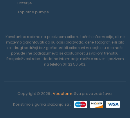
Baterije
Toplotne pumpe
Konstantno radimo na preciznom prikazu tačnih informacija, ali ne
možemo garantovati da su opisi proizvoda, cene, fotografije ili bilo
koji drugi sadržaji bez greške. Artikli prikazani na sajtu su deo naše
ponude i ne podrazumeva se dostupnost u svakom trenutku.
Raspoloživost robe i dodatne informacije možete proveriti pozivom
na telefon 011 22 50 502.
Copyright © 2026 .
Vodoterm
. Sva prava zadržava.
Koristimo sigurna plaćanja za :
0
Koristimo kolačiće da poboljšamo vaše iskustvo na našoj veb