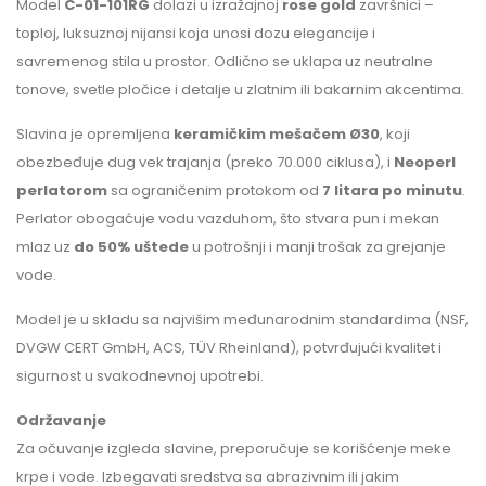
Model
C-01-101RG
dolazi u izražajnoj
rose gold
završnici –
toploj, luksuznoj nijansi koja unosi dozu elegancije i
savremenog stila u prostor. Odlično se uklapa uz neutralne
tonove, svetle pločice i detalje u zlatnim ili bakarnim akcentima.
Slavina je opremljena
keramičkim mešačem Ø30
, koji
obezbeđuje dug vek trajanja (preko 70.000 ciklusa), i
Neoperl
perlatorom
sa ograničenim protokom od
7 litara po minutu
.
Perlator obogaćuje vodu vazduhom, što stvara pun i mekan
mlaz uz
do 50% uštede
u potrošnji i manji trošak za grejanje
vode.
Model je u skladu sa najvišim međunarodnim standardima (NSF,
DVGW CERT GmbH, ACS, TÜV Rheinland), potvrđujući kvalitet i
sigurnost u svakodnevnoj upotrebi.
Održavanje
Za očuvanje izgleda slavine, preporučuje se korišćenje meke
krpe i vode. Izbegavati sredstva sa abrazivnim ili jakim