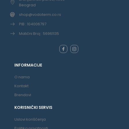
Beograd
shop@vodoterm.co.rs
PIB : 104006797
Matični Broj : 56961135
INFORMACIJE
O nama
Kontakt
Brendovi
KORISNIČKI SERVIS
Uslovi korišćenja
Politika privatnosti