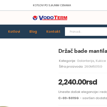
KOTLOVI PO SJAJNIM CENAMA
Kotlovi
Blog
Kontakt
Držač bade mantil
Kategorije:
Galanterija
,
Kukice
Šifra proizvoda:
26GM501SG
2,240.00
rsd
Unesite dašak elegancije i reda
C-03-501SG
– savršen dodat