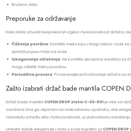
Brušeno zlato
Preporuke za održavanje
Kako biste očuvali besprekoran izgled i funkcionalnost držača, s
Čišćenje površine
: Koristite meku krpu i blagi rastvor vode 
sprečili pojavu mrlja od vode.
Izbegavanje oštećenja
: Ne koristite abrazivna sredstva za č
mogu oštetiti zlatnu površinu.
Periodična provera
: Proveravajte pričvršćivanje držača na zi
Zašto izabrati držač bade mantila COPEN 
Držač bade mantila
COPEN DROP zlatni C-03-501
je više od obi
završnica čine ga otpornim na svakodnevnu upotrebu, dok eleganta
ravnotežu između stila i funkcionalnosti, uz jednostavnu instalaciju
Unesite dašak elegancije i reda u svoje kupatilo uz
COPEN DROP z