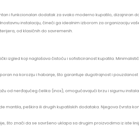
ntan i funkcionalan dodatak za svako moderno kupatilo, dizajniran da 
i jednostavnu instalaciju, čineći ga idealnim izborom za organizaciju
nterijera, od klasičnih do savremenih.
tički izgled koji naglašava čistoću i sofisticiranost kupatila. Minimal
tporan na koroziju i habanje, što garantuje dugotrajnost i pouzdanost
 od nerđajućeg čelika (inox), omogućavajući brzu i sigurnu instalaciju
e mantila, peškira ili drugih kupatilskih dodataka. Njegova čvrsta
je, što znači da se savršeno uklapa sa drugim proizvodima iz iste linij