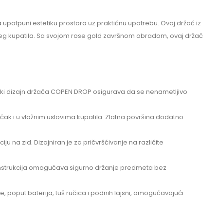
upotpuni estetiku prostora uz praktičnu upotrebu. Ovaj držač iz
 vašeg kupatila. Sa svojom rose gold završnom obradom, ovaj držač
istički dizajn držača COPEN DROP osigurava da se nenametljivo
 čak i u vlažnim uslovima kupatila. Zlatna površina dodatno
 na zid. Dizajniran je za pričvršćivanje na različite
 konstrukcija omogućava sigurno držanje predmeta bez
e, poput baterija, tuš ručica i podnih lajsni, omogućavajući