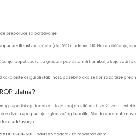
lede preporuke za održavanje:
sa sapunom ili rastvor sirćeta (do 10%) u odnosu 1:10. Nakon čišćenja,
išćenje, poput spužvi sa grubom površinom ili hemikalija koje sadrže amo
d kako biste osigurali stabilnost, posebno ako se koristi za teže pred
DROP zlatna?
čnog kupatilskog dodatka – to je spoj praktičnosti, izdržljivosti i este
n dizajn upotpunjuje izgled vašeg kupatila. Bilo da opremate novo ku
 i lako održavanje.
latni C-03-501
– savršen dodatak za moderan dom.