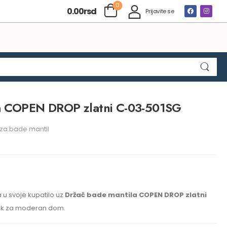
0
0.00
rsd
Prijavite se
a COPEN DROP zlatni C-03-501SG
 za bade mantil
 u svoje kupatilo uz
Držač bade mantila COPEN DROP zlatni
ak za moderan dom.