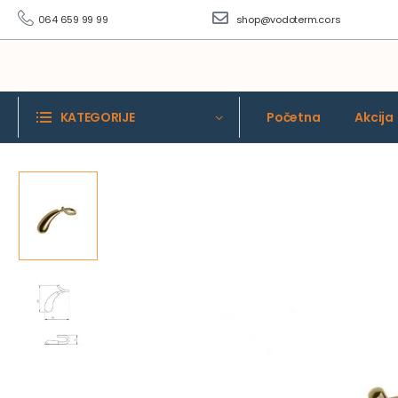
064 659 99 99
shop@vodoterm.co.rs
KATEGORIJE
Početna
Akcija