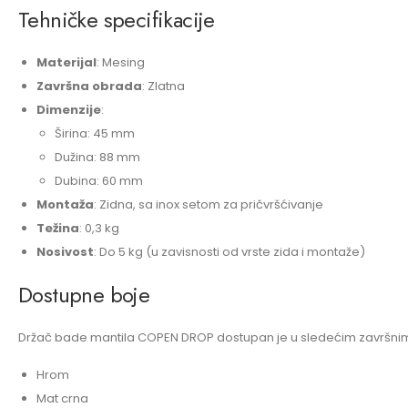
Tehničke specifikacije
Materijal
: Mesing
Završna obrada
: Zlatna
Dimenzije
:
Širina: 45 mm
Dužina: 88 mm
Dubina: 60 mm
Montaža
: Zidna, sa inox setom za pričvršćivanje
Težina
: 0,3 kg
Nosivost
: Do 5 kg (u zavisnosti od vrste zida i montaže)
Dostupne boje
Držač bade mantila COPEN DROP dostupan je u sledećim završnim
Hrom
Mat crna