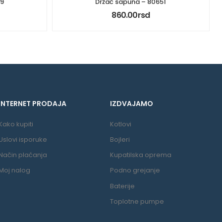
39
Držač sapuna – 80651
860.00
rsd
INTERNET PRODAJA
IZDVAJAMO
Kako kupiti
Kotlovi
Uslovi isporuke
Bojleri
Način plaćanja
Kupatilska oprema
Moj nalog
Podno grejanje
Baterije
Toplotne pumpe