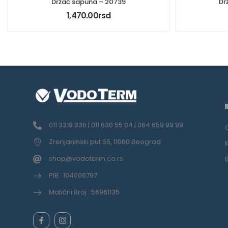
Držač sapuna – 20739
Dr
1,470.00
rsd
011 3319 336 | 011 630 55 04 | 064 659 99 99
Zrenjaninski put 55, 11060 Beograd
shop@vodoterm.co.rs
PIB : 104006797
Matični Broj : 56961135