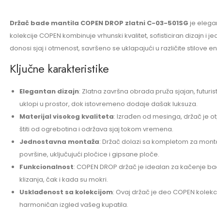
Držač bade mantila COPEN DROP zlatni C-03-501SG
je elega
kolekcije COPEN kombinuje vrhunski kvalitet, sofisticiran dizajn 
donosi sjaj i otmenost, savršeno se uklapajući u različite stilove e
Ključne karakteristike
Elegantan dizajn
: Zlatna završna obrada pruža sjajan, futuris
uklopi u prostor, dok istovremeno dodaje dašak luksuza.
Materijal visokog kvaliteta
: Izrađen od mesinga, držač je o
štiti od ogrebotina i održava sjaj tokom vremena.
Jednostavna montaža
: Držač dolazi sa kompletom za montažu
površine, uključujući pločice i gipsane ploče.
Funkcionalnost
: COPEN DROP držač je idealan za kačenje bad
klizanja, čak i kada su mokri.
Usklađenost sa kolekcijom
: Ovaj držač je deo COPEN kolekci
harmoničan izgled vašeg kupatila.