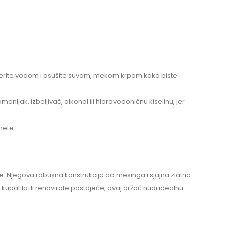
 isperite vodom i osušite suvom, mekom krpom kako biste
nijak, izbeljivač, alkohol ili hlorovodoničnu kiselinu, jer
mete.
tike. Njegova robusna konstrukcija od mesinga i sjajna zlatna
patilo ili renovirate postojeće, ovaj držač nudi idealnu