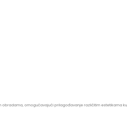
 obradama, omogućavajući prilagođavanje različitim estetikama kup