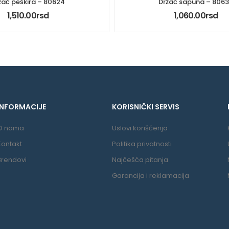
žač peškira – 80624
Držač sapuna – 806
1,510.00
rsd
1,060.00
rsd
INFORMACIJE
KORISNIČKI SERVIS
O nama
Uslovi korišćenja
Kontakt
Politika privatnosti
Brendovi
Najčešća pitanja
Garancija i reklamacija