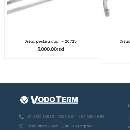
Držač peškira dupli – 20725
Držač
5,000.00
rsd
011 3319 336 | 011 630 55 04 | 064 659 99 99
Zrenjaninski put 55, 11060 Beograd