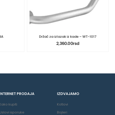
8A
Držač za izlazak iz kade – WT-1017
2,360.00
rsd
INTERNET PRODAJA
IZDVAJAMO
Kako kupiti
Kotlovi
Uslovi isporuke
Bojleri