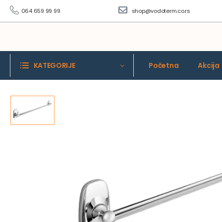
064 659 99 99
shop@vodoterm.co.rs
KATEGORIJE
Početna
Akcija