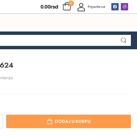
0
0.00
rsd
Prijavite se
0624
nterija
DODAJ U KORPU