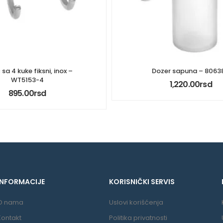
 sa 4 kuke fiksni, inox –
Dozer sapuna – 8063
WT5153-4
1,220.00
rsd
895.00
rsd
INFORMACIJE
KORISNIČKI SERVIS
O nama
Uslovi korišćenja
Kontakt
Politika privatnosti