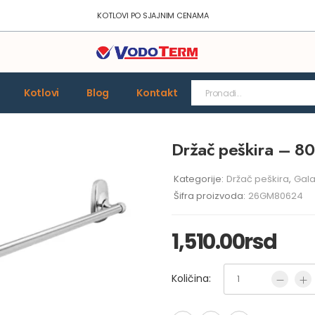
KOTLOVI PO SJAJNIM CENAMA
Kotlovi
Blog
Kontakt
Držač peškira – 8
Kategorije:
Držač peškira
,
Gala
Šifra proizvoda:
26GM80624
1,510.00
rsd
Količina: