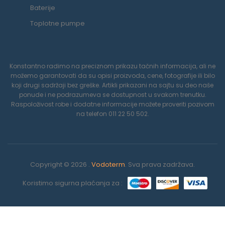
Baterije
Toplotne pumpe
Konstantno radimo na preciznom prikazu tačnih informacija, ali ne
možemo garantovati da su opisi proizvoda, cene, fotografije ili bilo
koji drugi sadržaji bez greške. Artikli prikazani na sajtu su deo naše
ponude i ne podrazumeva se dostupnost u svakom trenutku.
Raspoloživost robe i dodatne informacije možete proveriti pozivom
na telefon 011 22 50 502.
Copyright © 2026 .
Vodoterm
. Sva prava zadržava.
Koristimo sigurna plaćanja za :
0
Koristimo kolačiće da poboljšamo vaše iskustvo na našoj veb