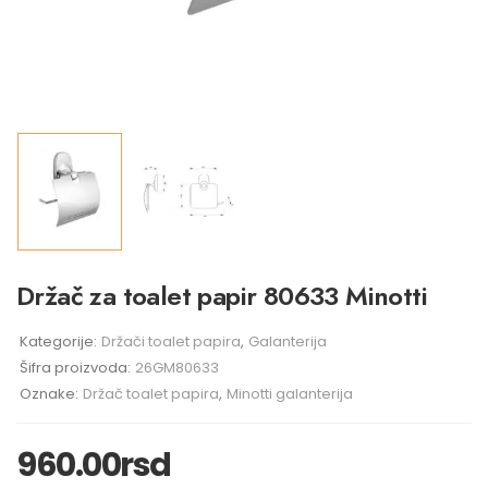
Držač za toalet papir 80633 Minotti
Kategorije:
Držači toalet papira
,
Galanterija
Šifra proizvoda:
26GM80633
Oznake:
Držač toalet papira
,
Minotti galanterija
960.00
rsd