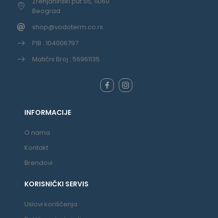
Zrenjaninski put 55, 11060
Beograd
shop@vodoterm.co.rs
PIB : 104006797
Matični Broj : 56961135
INFORMACIJE
O nama
Kontakt
Brendovi
KORISNIČKI SERVIS
Uslovi korišćenja