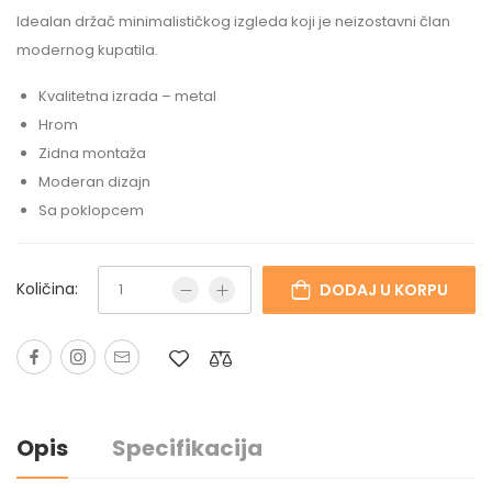
Idealan držač minimalističkog izgleda koji je neizostavni član
modernog kupatila.
Kvalitetna izrada – metal
Hrom
Zidna montaža
Moderan dizajn
Sa poklopcem
Količina:
DODAJ U KORPU
Opis
Specifikacija