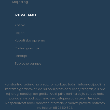
Moj nalog
IZDVAJAMO
Kotlovi
Bojleri
Kupatilska oprema
Podno grejanje
Baterije
Toplotne pumpe
Konstantno radimo na preciznom prikazu tačnih informacija, ali ne
možemo garantovati da su opisi proizvoda, cene, fotografije ili bilo
koji drugi sadržaji bez greške. Artikli prikazani na sajtu su deo naše
ponude i ne podrazumeva se dostupnost u svakom trenutku.
Raspoloživost robe i dodatne informacije možete proveriti pozivom
na telefon 011 22 50 502.