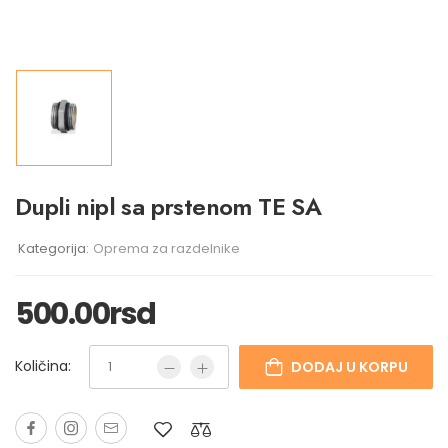
Dupli nipl sa prstenom TE SA
Kategorija:
Oprema za razdelnike
500.00
rsd
Količina:
DODAJ U KORPU