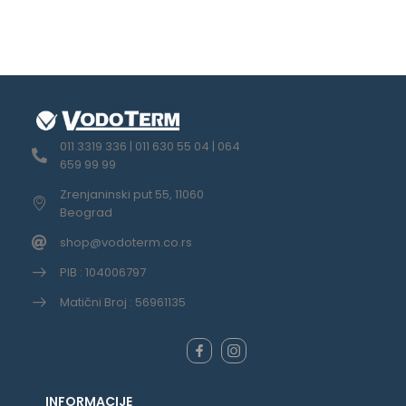
011 3319 336 | 011 630 55 04 | 064
659 99 99
Zrenjaninski put 55, 11060
Beograd
shop@vodoterm.co.rs
PIB : 104006797
Matični Broj : 56961135
INFORMACIJE