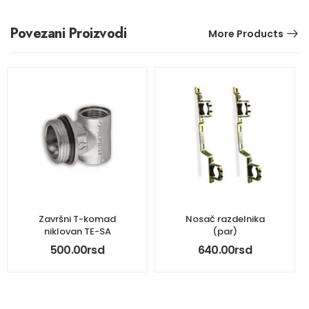
Povezani Proizvodi
More Products
Završni T-komad
Nosač razdelnika
niklovan TE-SA
(par)
500.00
rsd
640.00
rsd