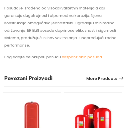
Posuda je izrađena od visokokvalitetnih materijala koji
garantuju dugotrajnost i otpornost na koroziju. Njena
konstrukcija omogućava jednostavnu ugradnju i minimalno
održavanje. ER ELBI posude doprinose efikasnosti i sigurnosti
sistema, produžujući njihov vek trajanja i unapređujući radne
performanse.
Pogledajte celokupnu ponudu
ekspanzionih posuda
Povezani Proizvodi
More Products