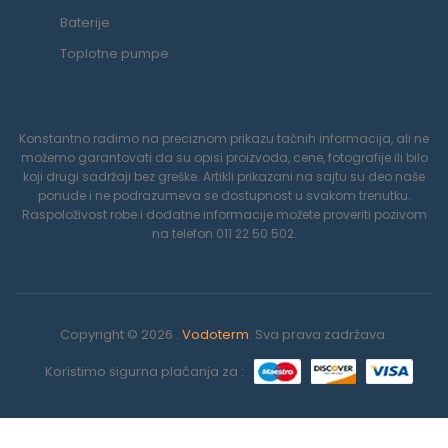
Baterije
Toplotne pumpe
Konstantno radimo na preciznom prikazu tačnih informacija, ali ne
možemo garantovati da su opisi proizvoda, cene, fotografije ili bilo
koji drugi sadržaji bez greške. Artikli prikazani na sajtu su deo naše
ponude i ne podrazumeva se dostupnost u svakom trenutku.
Raspoloživost robe i dodatne informacije možete proveriti pozivom
na telefon 011 22 50 502.
Copyright © 2026 .
Vodoterm
. Sva prava zadržava.
Koristimo sigurna plaćanja za :
0
Koristimo kolačiće da poboljšamo vaše iskustvo na našoj veb