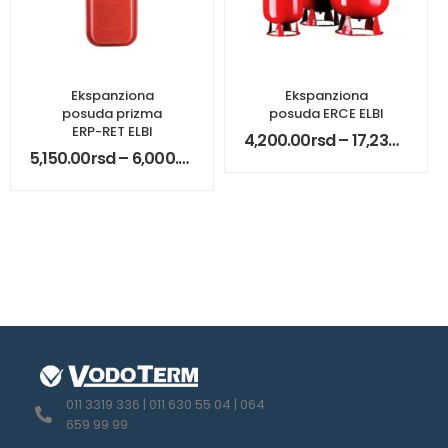
Ekspanziona
Ekspanziona
posuda prizma
posuda ERCE ELBI
ERP-RET ELBI
4,200.00
rsd
–
17,230.00
rsd
5,150.00
rsd
–
6,000.00
rsd
011 3319 336 | 011 630 55 04 | 064
659 99 99