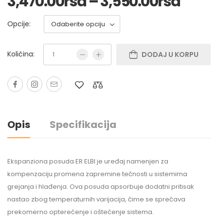
3,470.00
rsd
–
3,550.00
rsd
Opcije:
Količina:
DODAJ U KORPU
Opis
Specifikacija
Ekspanziona posuda ER ELBI je uređaj namenjen za
kompenzaciju promena zapremine tečnosti u sistemima
grejanja i hlađenja. Ova posuda apsorbuje dodatni pritisak
nastao zbog temperaturnih varijacija, čime se sprečava
prekomerno opterećenje i oštećenje sistema.