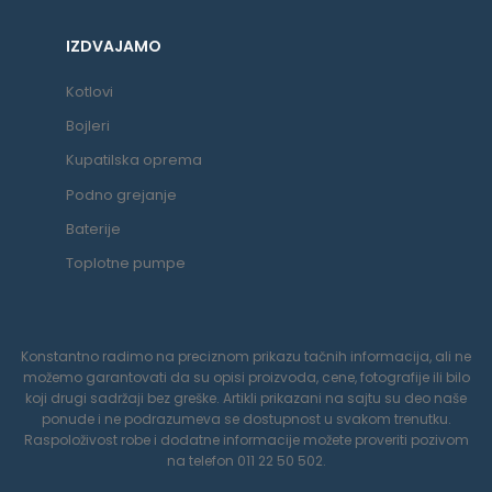
IZDVAJAMO
Kotlovi
Bojleri
Kupatilska oprema
Podno grejanje
Baterije
Toplotne pumpe
Konstantno radimo na preciznom prikazu tačnih informacija, ali ne
možemo garantovati da su opisi proizvoda, cene, fotografije ili bilo
koji drugi sadržaji bez greške. Artikli prikazani na sajtu su deo naše
ponude i ne podrazumeva se dostupnost u svakom trenutku.
Raspoloživost robe i dodatne informacije možete proveriti pozivom
na telefon 011 22 50 502.