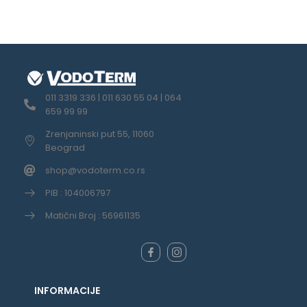
011 3319 336 | 011 630 55 04 | 064
659 99 99
Zrenjaninski put 55, 11060
Beograd
shop@vodoterm.co.rs
PIB : 104006797
Matični Broj : 56961135
INFORMACIJE