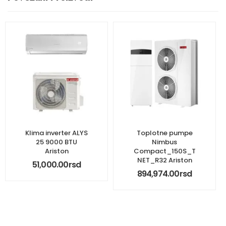
Klima inverter ALYS
Toplotne pumpe
25 9000 BTU
Nimbus
Ariston
Compact_150S_T
NET_R32 Ariston
51,000.00
rsd
894,974.00
rsd