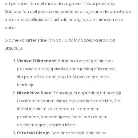
od potrebe, fan coil može da zagreva ili hladi prostoriju.
Sabiana fan coil jedinice su posebno dizajnirane da obezbede
maksimalnu efikasnost i uštedu energije, uz minimalan nivo
buke.
Glavne karakteristike Fan Coil CRC MV Sabiana jedinica
uključuju:
Visoka Efikasnost
: Sabiana fan coil jedinice su
poznate po svojoj visokoj energetskoj efikasnosti,
što pomaže u smanjenju troškova za grejanje i
hlađenje.
Nizak Nivo Buke
: Zahvaljujući naprednoj tehnologiji
i kvalitetnim materijalima, ove jedinice rade tiho, što
ih čini idealnim za upotrebu u stambenim
prostorima, kancelarijama, hotelima i drugim
objektima gde je važna tišina.
Estetski Dizajn
: Sabiana fan coil jedinice su