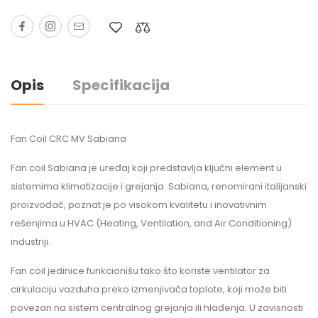
Opis
Specifikacija
Fan Coil CRC MV Sabiana
Fan coil Sabiana je uređaj koji predstavlja ključni element u
sistemima klimatizacije i grejanja. Sabiana, renomirani italijanski
proizvođač, poznat je po visokom kvalitetu i inovativnim
rešenjima u HVAC (Heating, Ventilation, and Air Conditioning)
industriji.
Fan coil jedinice funkcionišu tako što koriste ventilator za
cirkulaciju vazduha preko izmenjivača toplote, koji može biti
povezan na sistem centralnog grejanja ili hlađenja. U zavisnosti