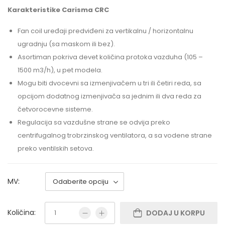
Karakteristike Carisma CRC
Fan coil uređaji predviđeni za vertikalnu / horizontalnu
ugradnju (sa maskom ili bez).
Asortiman pokriva devet količina protoka vazduha (105 –
1500 m3/h), u pet modela.
Mogu biti dvocevni sa izmenjivačem u tri ili četiri reda, sa
opcijom dodatnog izmenjivača sa jednim ili dva reda za
četvorocevne sisteme.
Regulacija sa vazdušne strane se odvija preko
centrifugalnog trobrzinskog ventilatora, a sa vodene strane
preko ventilskih setova.
MV:
Količina:
DODAJ U KORPU