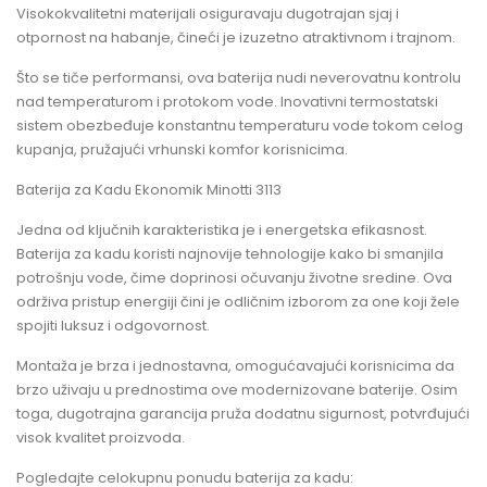
Visokokvalitetni materijali osiguravaju dugotrajan sjaj i
otpornost na habanje, čineći je izuzetno atraktivnom i trajnom.
Što se tiče performansi, ova baterija nudi neverovatnu kontrolu
nad temperaturom i protokom vode. Inovativni termostatski
sistem obezbeđuje konstantnu temperaturu vode tokom celog
kupanja, pružajući vrhunski komfor korisnicima.
Baterija za Kadu Ekonomik Minotti 3113
Jedna od ključnih karakteristika je i energetska efikasnost.
Baterija za kadu koristi najnovije tehnologije kako bi smanjila
potrošnju vode, čime doprinosi očuvanju životne sredine. Ova
održiva pristup energiji čini je odličnim izborom za one koji žele
spojiti luksuz i odgovornost.
Montaža je brza i jednostavna, omogućavajući korisnicima da
brzo uživaju u prednostima ove modernizovane baterije. Osim
toga, dugotrajna garancija pruža dodatnu sigurnost, potvrđujući
visok kvalitet proizvoda.
Pogledajte celokupnu ponudu baterija za kadu: