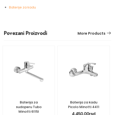
Baterije za kadu
Povezani Proizvodi
More Products
Baterija za
Baterija za kadu
sudoperu Tubo
Picolo Minotti 4411
Minotti 6115l
4,450.00
rsd