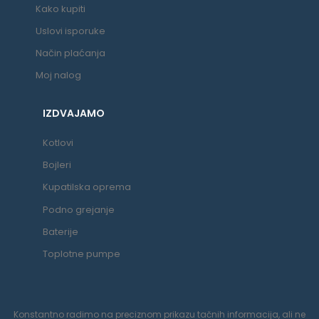
Kako kupiti
Uslovi isporuke
Način plaćanja
Moj nalog
IZDVAJAMO
Kotlovi
Bojleri
Kupatilska oprema
Podno grejanje
Baterije
Toplotne pumpe
Konstantno radimo na preciznom prikazu tačnih informacija, ali ne