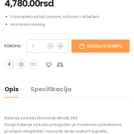
4,780.00
rsd
U kompletu sa tuš crevom, ručicom i držačem
Hromirani mesing
Količina:
DODAJ U KORPU
Opis
Specifikacija
Baterija za Kadu Ekonomik Minotti 3113
Dizajn baterije za kadu prilagođen je modernim potrebama,
pružajući elegantan i luksuzan dodir svakom kupatilu.