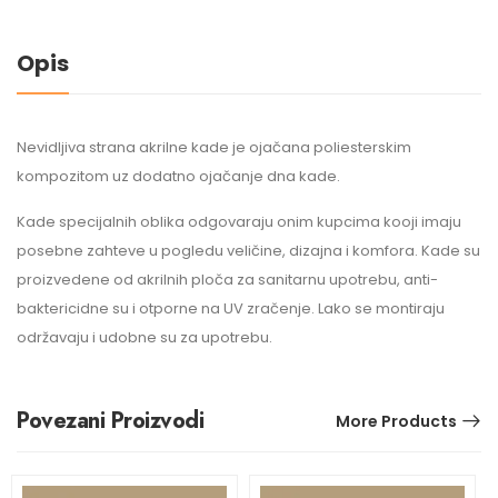
Opis
Nevidljiva strana akrilne kade je ojačana poliesterskim
kompozitom uz dodatno ojačanje dna kade.
Kade specijalnih oblika odgovaraju onim kupcima kooji imaju
posebne zahteve u pogledu veličine, dizajna i komfora. Kade su
proizvedene od akrilnih ploča za sanitarnu upotrebu, anti-
baktericidne su i otporne na UV zračenje. Lako se montiraju
održavaju i udobne su za upotrebu.
Povezani Proizvodi
More Products