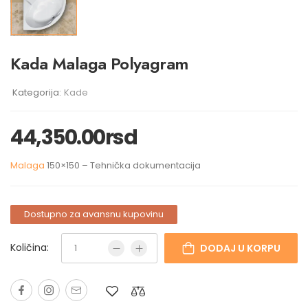
Kada Malaga Polyagram
Kategorija:
Kade
44,350.00
rsd
Malaga
150×150 – Tehnička dokumentacija
Dostupno za avansnu kupovinu
Količina:
DODAJ U KORPU