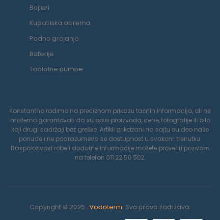
Bojleri
Kupatilska oprema
Podno grejanje
Baterije
Toplotne pumpe
Konstantno radimo na preciznom prikazu tačnih informacija, ali ne
možemo garantovati da su opisi proizvoda, cene, fotografije ili bilo
koji drugi sadržaji bez greške. Artikli prikazani na sajtu su deo naše
ponude i ne podrazumeva se dostupnost u svakom trenutku.
Raspoloživost robe i dodatne informacije možete proveriti pozivom
na telefon 011 22 50 502.
Copyright © 2026 .
Vodoterm
. Sva prava zadržava.