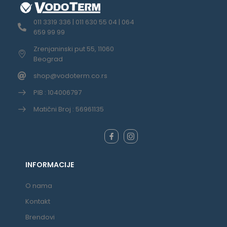
011 3319 336 | 011 630 55 04 | 064
659 99 99
Zrenjaninski put 55, 11060
Beograd
shop@vodoterm.co.rs
PIB : 104006797
Matični Broj : 56961135
INFORMACIJE
O nama
Kontakt
Brendovi