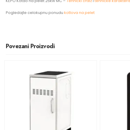
KEPO Kotao na pelet 25kw MC –
Tehnički crtež
i
tehničke karakteris
Pogledajte celokupnu ponudu
kotlova na pelet
Povezani Proizvodi