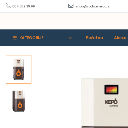
064 659 99 99
shop@vodoterm.co.rs
KATEGORIJE
Početna
Akcija