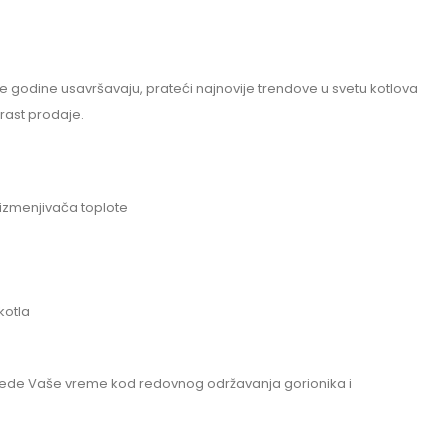
ke godine usavršavaju, prateći najnovije trendove u svetu kotlova
rast prodaje.
 izmenjivača toplote
kotla
, štede Vaše vreme kod redovnog održavanja gorionika i