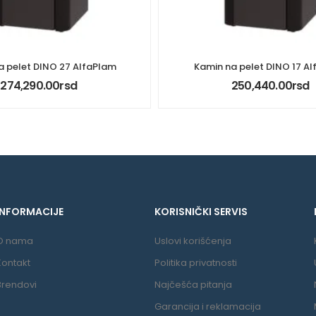
a pelet DINO 27 AlfaPlam
Kamin na pelet DINO 17 A
274,290.00
rsd
250,440.00
rsd
INFORMACIJE
KORISNIČKI SERVIS
O nama
Uslovi korišćenja
Kontakt
Politika privatnosti
Brendovi
Najčešća pitanja
Garancija i reklamacija