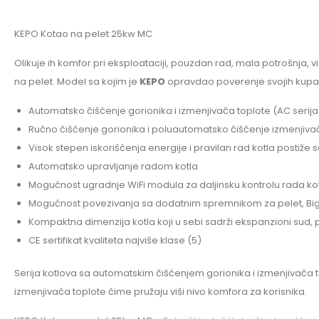
KEPO Kotao na pelet 25kw MC
Olikuje ih komfor pri eksploataciji, pouzdan rad, mala potrošnja, 
na pelet. Model sa kojim je
KEPO
opravdao poverenje svojih kupaca
Automatsko čišćenje gorionika i izmenjivača toplote (AC serija
Ručno čišćenje gorionika i poluautomatsko čišćenje izmenjiva
Visok stepen iskorišćenja energije i pravilan rad kotla postiž
Automatsko upravljanje radom kotla
Mogućnost ugradnje WiFi modula za daljinsku kontrolu rada ko
Mogućnost povezivanja sa dodatnim spremnikom za pelet, Big
Kompaktna dimenzija kotla koji u sebi sadrži ekspanzioni sud, pum
CE sertifikat kvaliteta najviše klase (5)
Serija kotlova sa automatskim čišćenjem gorionika i izmenjivača 
izmenjivača toplote čime pružaju viši nivo komfora za korisnika.