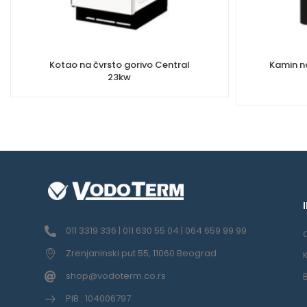
Kotao na čvrsto gorivo Central
Kamin n
23kw
011 3319 336 | 011 630 55 04 | 064 659 99 99
Zrenjaninski put 55, 11060 Beograd
shop@vodoterm.co.rs
PIB : 104006797