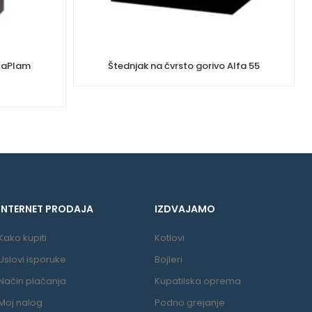
lfaPlam
Štednjak na čvrsto gorivo Alfa 55
INTERNET PRODAJA
IZDVAJAMO
Kako kupiti
Kotlovi
Uslovi isporuke
Bojleri
Način plaćanja
Kupatilska oprema
Moj nalog
Podno grejanje