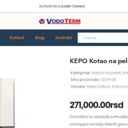
KOTLOVI PO SJAJNIM CENAMA
Kotlovi
Blog
Kontakt
KEPO Kotao na pe
Kategorije:
Kotlovi na pelet
,
Ko
Šifra proizvoda:
12CPK25
Oznake:
Kepo kotlovi
,
Kotlovi 
271,000.00
rsd
Ovi kotlovi su ekološki prihvatlji
smanjujući emisiju štetnih gaso