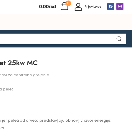
0
0.00
rsd
Prijavite se
let 25kw MC
tlovi za centralno grejanje
na pelet
vi jer peleti od drveta predstavljaju obnovljivi izvor energije,
va.