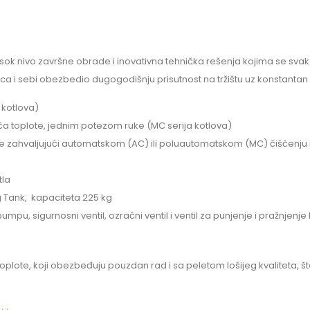
visok nivo završne obrade i inovativna tehnička rešenja kojima se sva
 i sebi obezbedio dugogodišnju prisutnost na tržištu uz konstantan 
 kotlova)
ča toplote, jednim potezom ruke (MC serija kotlova)
e se zahvaljujući automatskom (AC) ili poluautomatskom (MC) čišćenju
tla
 Tank, kapaciteta 225 kg
pu, sigurnosni ventil, ozračni ventil i ventil za punjenje i pražnjenje 
toplote, koji obezbeđuju pouzdan rad i sa peletom lošijeg kvaliteta