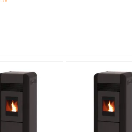
tike
.