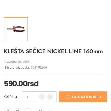
KLEŠTA SEČICE NICKEL LINE 160mm
Kategorija:
Alat
Šifra proizvoda:
60T175209
590.00
rsd
Količina:
DODAJ U KORPU