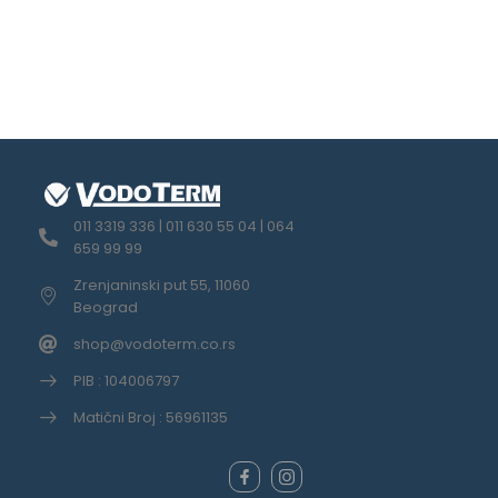
011 3319 336 | 011 630 55 04 | 064
659 99 99
Zrenjaninski put 55, 11060
Beograd
shop@vodoterm.co.rs
PIB : 104006797
Matični Broj : 56961135