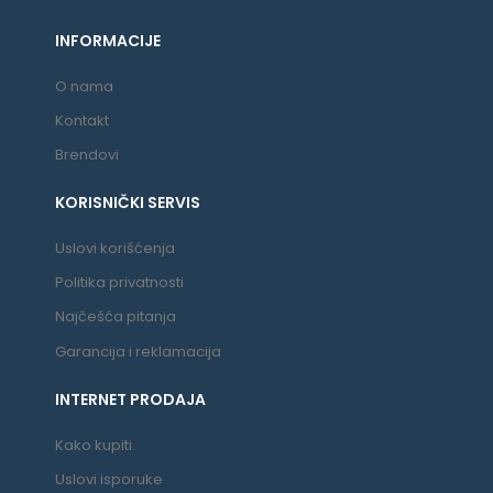
INFORMACIJE
O nama
Kontakt
Brendovi
KORISNIČKI SERVIS
Uslovi korišćenja
Politika privatnosti
Najčešća pitanja
Garancija i reklamacija
INTERNET PRODAJA
Kako kupiti
Uslovi isporuke