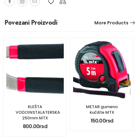
Povezani Proizvodi
More Products
KLEŠTA
METAR gumeno
VODOINSTALATERSKA
kućište MTX
250mm MTX
150.00
rsd
800.00
rsd