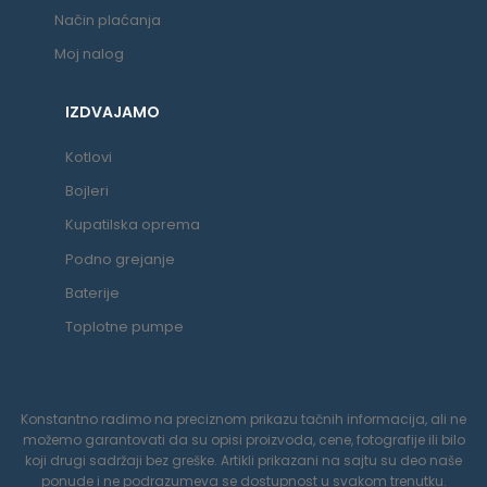
Način plaćanja
Moj nalog
IZDVAJAMO
Kotlovi
Bojleri
Kupatilska oprema
Podno grejanje
Baterije
Toplotne pumpe
Konstantno radimo na preciznom prikazu tačnih informacija, ali ne
možemo garantovati da su opisi proizvoda, cene, fotografije ili bilo
koji drugi sadržaji bez greške. Artikli prikazani na sajtu su deo naše
ponude i ne podrazumeva se dostupnost u svakom trenutku.