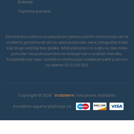
Baterije
Toplotne pumpe
Konstantno radimo na preciznom prikazu tačnih informacija, ali ne
možemo garantovati da su opisi proizvoda, cene, fotografije ili bilo
koji drugi sadržaji bez greške. Artikli prikazani na sajtu su deo naše
ponude i ne podrazumeva se dostupnost u svakom trenutku.
Raspoloživost robe i dodatne informacije možete proveriti pozivom
na telefon 011 22 50 502.
Copyright © 2026 .
Vodoterm
. Sva prava zadržava.
Koristimo sigurna plaćanja za :
0
Koristimo kolačiće da poboljšamo vaše iskustvo na našoj veb
stranici. Pregledavanjem ove veb stranice prihvatate našu