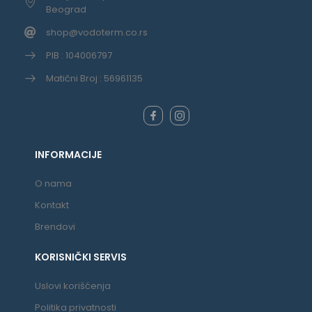
Beograd
shop@vodoterm.co.rs
PIB : 104006797
Matični Broj : 56961135
INFORMACIJE
O nama
Kontakt
Brendovi
KORISNIČKI SERVIS
Uslovi korišćenja
Politika privatnosti