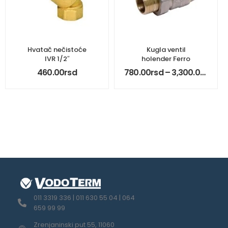
Hvatač nečistoće
Kugla ventil
IVR 1/2″
holender Ferro
460.00
rsd
780.00
rsd
–
3,300.00
rsd
011 3319 336 | 011 630 55 04 | 064
659 99 99
Zrenjaninski put 55, 11060