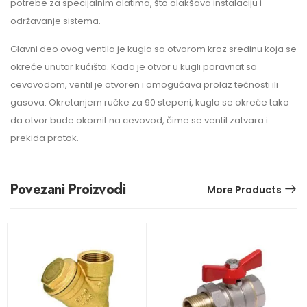
potrebe za specijalnim alatima, što olakšava instalaciju i
održavanje sistema.
Glavni deo ovog ventila je kugla sa otvorom kroz sredinu koja se
okreće unutar kućišta. Kada je otvor u kugli poravnat sa
cevovodom, ventil je otvoren i omogućava prolaz tečnosti ili
gasova. Okretanjem ručke za 90 stepeni, kugla se okreće tako
da otvor bude okomit na cevovod, čime se ventil zatvara i
prekida protok.
Povezani Proizvodi
More Products