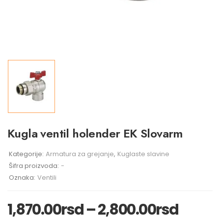
Kugla ventil holender EK Slovarm
Kategorije:
Armatura za grejanje
,
Kuglaste slavine
Šifra proizvoda:
-
Oznaka:
Ventili
1,870.00
rsd
–
2,800.00
rsd