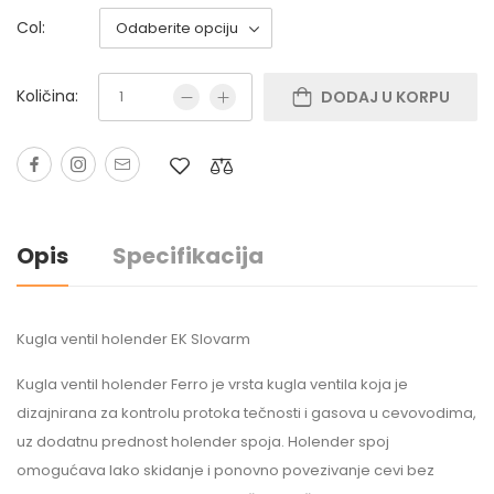
Col:
Količina:
DODAJ U KORPU
Opis
Specifikacija
Kugla ventil holender EK Slovarm
Kugla ventil holender Ferro je vrsta kugla ventila koja je
dizajnirana za kontrolu protoka tečnosti i gasova u cevovodima,
uz dodatnu prednost holender spoja. Holender spoj
omogućava lako skidanje i ponovno povezivanje cevi bez