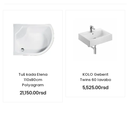
Tuš kada Elena
KOLO Geberit
110x80cm
Twins 60 lavabo
Polyagram
5,525.00
rsd
21,150.00
rsd