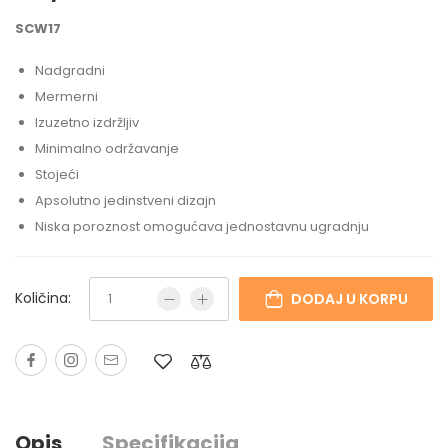
SCW17
Nadgradni
Mermerni
Izuzetno izdržljiv
Minimalno održavanje
Stojeći
Apsolutno jedinstveni dizajn
Niska poroznost omogućava jednostavnu ugradnju
Količina:
DODAJ U KORPU
Opis
Specifikacija