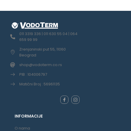
011 3319 336 | 011 630 55 04 | 064
659 99 99
Zrenjaninski put 55, 11060
Beograd
shop@vodoterm.co.rs
PIB : 104006797
Matični Broj : 56961135
INFORMACIJE
O nama