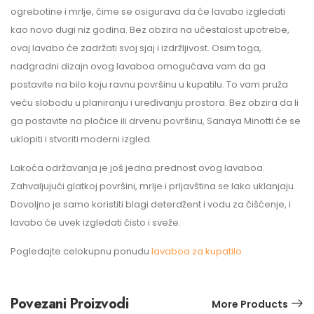
ogrebotine i mrlje, čime se osigurava da će lavabo izgledati
kao novo dugi niz godina. Bez obzira na učestalost upotrebe,
ovaj lavabo će zadržati svoj sjaj i izdržljivost. Osim toga,
nadgradni dizajn ovog lavaboa omogućava vam da ga
postavite na bilo koju ravnu površinu u kupatilu. To vam pruža
veću slobodu u planiranju i uređivanju prostora. Bez obzira da li
ga postavite na pločice ili drvenu površinu, Sanaya Minotti će se
uklopiti i stvoriti moderni izgled.
Lakoća održavanja je još jedna prednost ovog lavaboa.
Zahvaljujući glatkoj površini, mrlje i prljavština se lako uklanjaju.
Dovoljno je samo koristiti blagi deterdžent i vodu za čišćenje, i
lavabo će uvek izgledati čisto i sveže.
Pogledajte celokupnu ponudu
lavaboa za kupatilo
.
Povezani Proizvodi
More Products