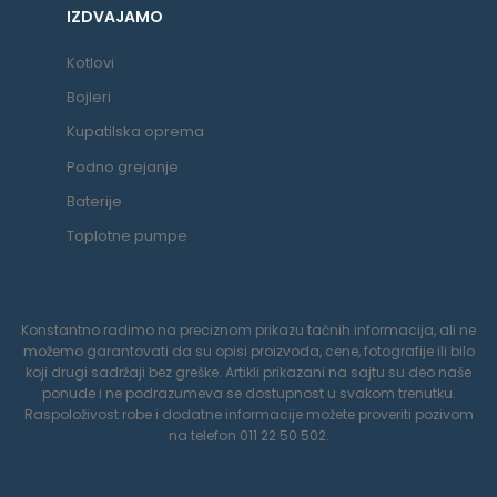
IZDVAJAMO
Kotlovi
Bojleri
Kupatilska oprema
Podno grejanje
Baterije
Toplotne pumpe
Konstantno radimo na preciznom prikazu tačnih informacija, ali ne
možemo garantovati da su opisi proizvoda, cene, fotografije ili bilo
koji drugi sadržaji bez greške. Artikli prikazani na sajtu su deo naše
ponude i ne podrazumeva se dostupnost u svakom trenutku.
Raspoloživost robe i dodatne informacije možete proveriti pozivom
na telefon 011 22 50 502.