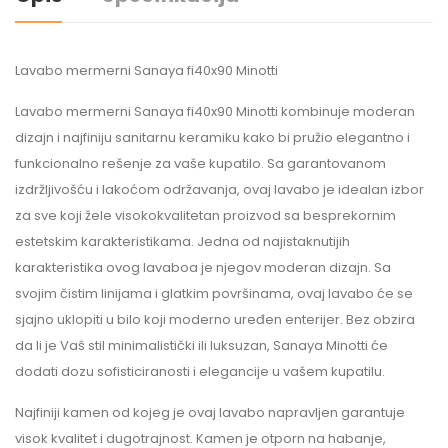
Lavabo mermerni Sanaya fi40x90 Minotti
Lavabo mermerni Sanaya fi40x90 Minotti kombinuje moderan
dizajn i najfiniju sanitarnu keramiku kako bi pružio elegantno i
funkcionalno rešenje za vaše kupatilo. Sa garantovanom
izdržljivošću i lakoćom održavanja, ovaj lavabo je idealan izbor
za sve koji žele visokokvalitetan proizvod sa besprekornim
estetskim karakteristikama. Jedna od najistaknutijih
karakteristika ovog lavaboa je njegov moderan dizajn. Sa
svojim čistim linijama i glatkim površinama, ovaj lavabo će se
sjajno uklopiti u bilo koji moderno uređen enterijer. Bez obzira
da li je Vaš stil minimalistički ili luksuzan, Sanaya Minotti će
dodati dozu sofisticiranosti i elegancije u vašem kupatilu.
Najfiniji kamen od kojeg je ovaj lavabo napravljen garantuje
visok kvalitet i dugotrajnost. Kamen je otporn na habanje,