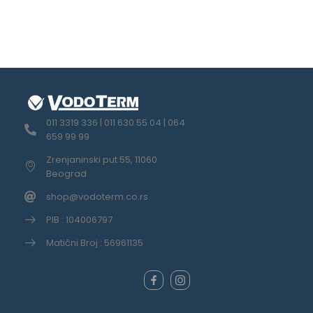
011 3319 336 | 011 630 55 04 | 064
659 99 99
Zrenjaninski put 55, 11060
Beograd
shop@vodoterm.co.rs
PIB : 104006797
Matični Broj : 56961135