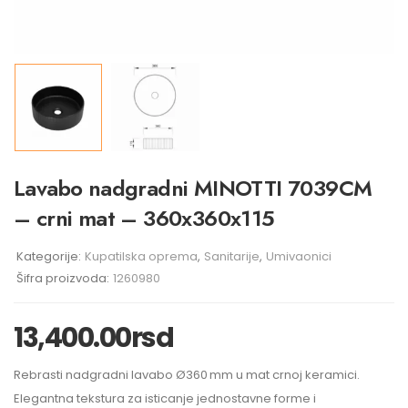
Lavabo nadgradni MINOTTI 7039CM
– crni mat – 360x360x115
Kategorije:
Kupatilska oprema
,
Sanitarije
,
Umivaonici
Šifra proizvoda:
1260980
13,400.00
rsd
Rebrasti nadgradni lavabo Ø360 mm u mat crnoj keramici.
Elegantna tekstura za isticanje jednostavne forme i