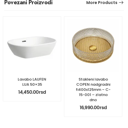
Povezani Proizvodi
More Products
Lavabo LAUFEN
Stakleni lavabo
LUA 50×35
COPEN nadgradni
fi400x125mm – C-
14,450.00
rsd
15-001 – zlatno
dno
16,990.00
rsd