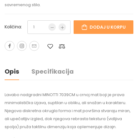
savremenog stila.
Količina:
DODAJ U KORPU
Opis
Specifikacija
Lavabo nadgradni MINOTTI 7039CM u crnoj mat boji je prava
minimalistička izjava, suptilan u obliku, ali snažan u karakteru.
Njegova diskretna okrugla forma i mat površina stvaraju miran,
ali upečatljiv izgled, dok njegova rebrasta tekstura (vidljiva
spolja) pruža taktilnu dimenziju koja oplemenjuje dizajn.