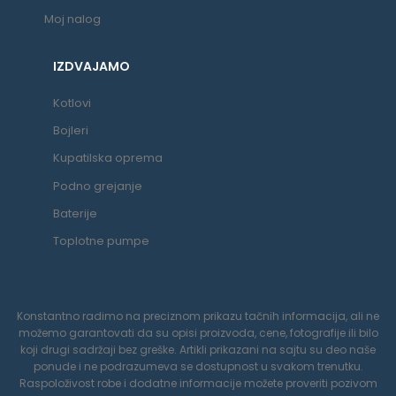
Moj nalog
IZDVAJAMO
Kotlovi
Bojleri
Kupatilska oprema
Podno grejanje
Baterije
Toplotne pumpe
Konstantno radimo na preciznom prikazu tačnih informacija, ali ne
možemo garantovati da su opisi proizvoda, cene, fotografije ili bilo
koji drugi sadržaji bez greške. Artikli prikazani na sajtu su deo naše
ponude i ne podrazumeva se dostupnost u svakom trenutku.
Raspoloživost robe i dodatne informacije možete proveriti pozivom