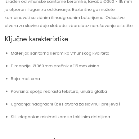
Izrađen od vrhunske sanitarne keramike, lavabo Ø360 × 115 mm
je otporan i lagan za održavanje. Bezbrižno ga možete
kombinovati sa zidnim ili nadgradnim baterijama. Odsustvo
otvora za slavinu daje slobodu izbora bez narušavanja estetike.
Ključne karakteristike
Materijal: sanitarna keramika vrhunskog kvaliteta
Dimenzije: Ø 360 mm prečnik × 115 mm visina
Boja: mat crna
Površina: spolja rebrasta tekstura, unutra glatka
Ugradnja: nadgradni (bez otvora za slavinu i preljeva)
Stil: elegantan minimalizam sa taktilnim detaljima