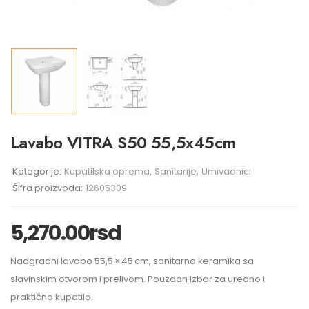
Lavabo VITRA S50 55,5x45cm
Kategorije:
Kupatilska oprema
,
Sanitarije
,
Umivaonici
Šifra proizvoda:
12605309
5,270.00
rsd
Nadgradni lavabo 55,5 × 45 cm, sanitarna keramika sa
slavinskim otvorom i prelivom. Pouzdan izbor za uredno i
praktično kupatilo.