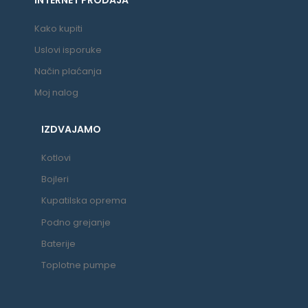
Kako kupiti
Uslovi isporuke
Način plaćanja
Moj nalog
IZDVAJAMO
Kotlovi
Bojleri
Kupatilska oprema
Podno grejanje
Baterije
Toplotne pumpe