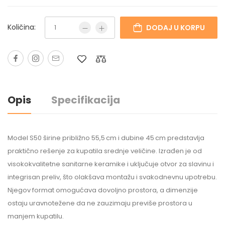
Količina:
DODAJ U KORPU
Opis
Specifikacija
Model S50 širine približno 55,5 cm i dubine 45 cm predstavlja
praktično rešenje za kupatila srednje veličine. Izrađen je od
visokokvalitetne sanitarne keramike i uključuje otvor za slavinu i
integrisan preliv, što olakšava montažu i svakodnevnu upotrebu.
Njegov format omogućava dovoljno prostora, a dimenzije
ostaju uravnotežene da ne zauzimaju previše prostora u
manjem kupatilu.