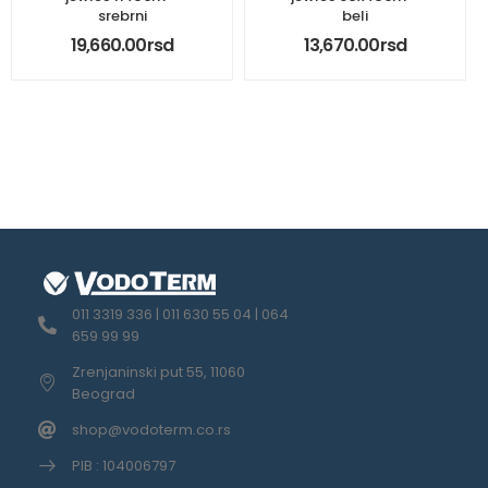
srebrni
beli
19,660.00
rsd
13,670.00
rsd
011 3319 336 | 011 630 55 04 | 064
659 99 99
Zrenjaninski put 55, 11060
Beograd
shop@vodoterm.co.rs
PIB : 104006797