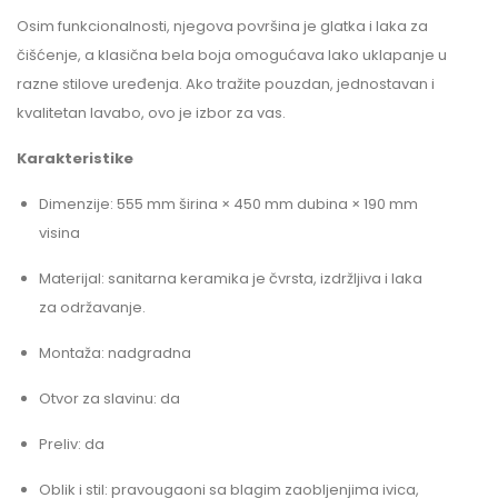
Osim funkcionalnosti, njegova površina je glatka i laka za
čišćenje, a klasična bela boja omogućava lako uklapanje u
razne stilove uređenja. Ako tražite pouzdan, jednostavan i
kvalitetan lavabo, ovo je izbor za vas.
Karakteristike
Dimenzije: 555 mm širina × 450 mm dubina × 190 mm
visina
Materijal: sanitarna keramika je čvrsta, izdržljiva i laka
za održavanje.
Montaža: nadgradna
Otvor za slavinu: da
Preliv: da
Oblik i stil: pravougaoni sa blagim zaobljenjima ivica,