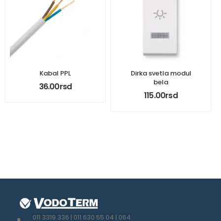
Kabal PPL
Dirka svetla modul
bela
36.00
rsd
115.00
rsd
011 3319 336 | 011 630 55 04 | 064