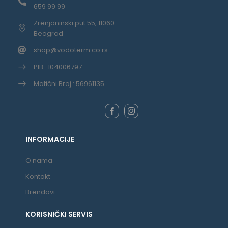
659 99 99
Zrenjaninski put 55, 11060
Beograd
shop@vodoterm.co.rs
PIB : 104006797
Matični Broj : 56961135
INFORMACIJE
O nama
Kontakt
Brendovi
KORISNIČKI SERVIS