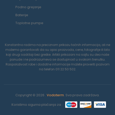
Podno grejanje
Baterije
Toplotne pumpe
Konstantno radimo na preciznom prikazu tačnih informacija, ali ne
možemo garantovati da su opisi proizvoda, cene, fotografije ili bilo
koji drugi sadržaji bez greške. Artikli prikazani na sajtu su deo naše
ponude i ne podrazumeva se dostupnost u svakom trenutku.
Raspoloživost robe i dodatne informacije možete proveriti pozivom
na telefon 011 22 50 502.
Copyright © 2026 .
Vodoterm
. Sva prava zadržava.
Koristimo sigurna plaćanja za :