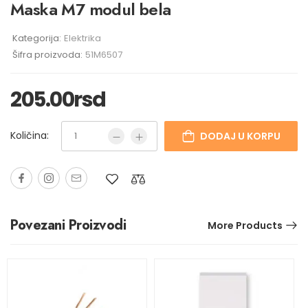
Maska M7 modul bela
Kategorija:
Elektrika
Šifra proizvoda:
51M6507
205.00
rsd
Količina:
DODAJ U KORPU
Povezani Proizvodi
More Products