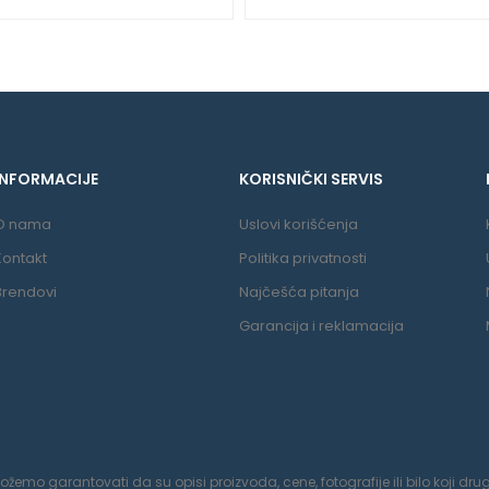
INFORMACIJE
KORISNIČKI SERVIS
O nama
Uslovi korišćenja
Kontakt
Politika privatnosti
Brendovi
Najčešća pitanja
Garancija i reklamacija
o garantovati da su opisi proizvoda, cene, fotografije ili bilo koji drugi