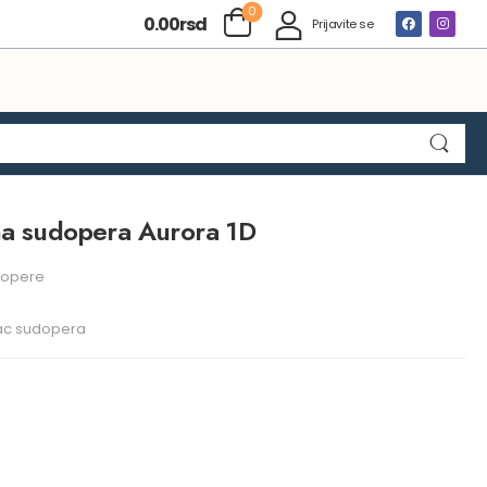
0
0.00
rsd
Prijavite se
na sudopera Aurora 1D
opere
ac sudopera