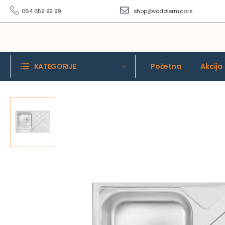
064 659 99 99
shop@vodoterm.co.rs
KATEGORIJE
Početna
Akcija