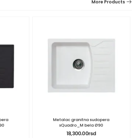
More Products
pera
Metalac granitna sudopera
90
xQuadro_M bela Ø90
18,300.00
rsd