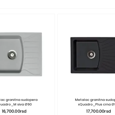
ac granitna sudopera
Metalac granitna sudo
Quadro_M siva Ø90
xQuadro_Plus crna Ø
16,700.00
rsd
17,700.00
rsd