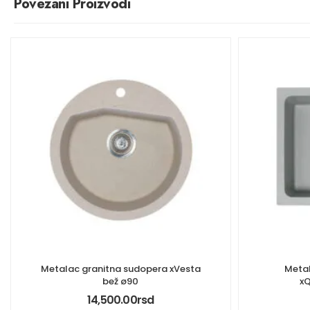
Povezani Proizvodi
Metalac granitna sudopera xVesta
Metal
bež ø90
x
14,500.00
rsd