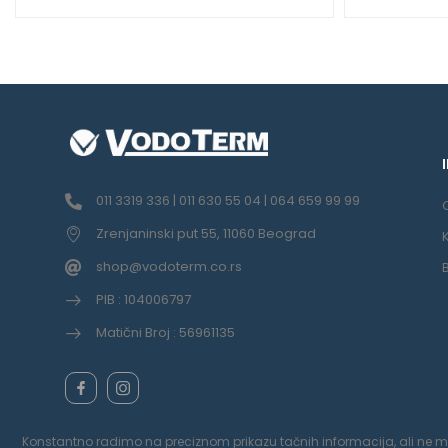
011 3319 336 | 011 630 55 04 | 064 659 99 99
Zrenjaninski put 55, 11060 Beograd
shop@vodoterm.co.rs
PIB : 104006797
Matični Broj : 56961135
Konstantno radimo na preciznom prikazu tačnih informacija, ali ne možem