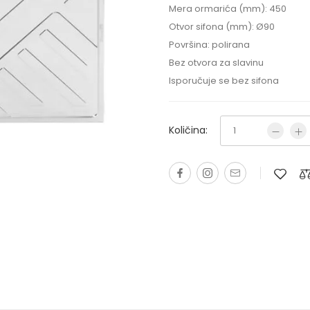
Mera ormarića (mm): 450
Otvor sifona (mm): Ø90
Površina: polirana
Bez otvora za slavinu
Isporučuje se bez sifona
Količina: