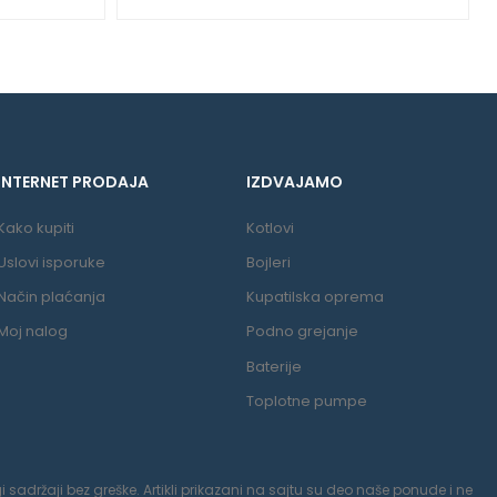
INTERNET PRODAJA
IZDVAJAMO
Kako kupiti
Kotlovi
Uslovi isporuke
Bojleri
Način plaćanja
Kupatilska oprema
Moj nalog
Podno grejanje
Baterije
Toplotne pumpe
 sadržaji bez greške. Artikli prikazani na sajtu su deo naše ponude i ne