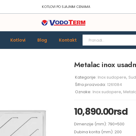
KOTLOVI PO SJAJNIM CENAMA
Kotlovi
Blog
Kontakt
Metalac inox usad
Kategorije:
Inox sudopere
,
Sud
Šifra proizvoda:
1261084
Oznake:
Inox sudopere
,
Metal
10,890.00
rsd
Dimenzije (mm): 790×500
Dubina korita (mm): 200