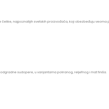
e čelike, najpoznatijih svetskih proizvođača, koji obezbeđuju veoma p
gradne sudopere, u varijantama poliranog, reljefnog i mat finiša.