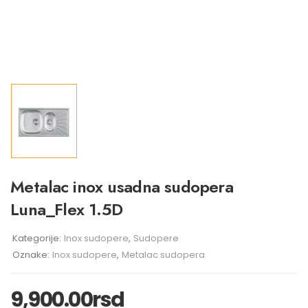
Metalac inox usadna sudopera
Luna_Flex 1.5D
Kategorije:
Inox sudopere
,
Sudopere
Oznake:
Inox sudopere
,
Metalac sudopera
9,900.00
rsd