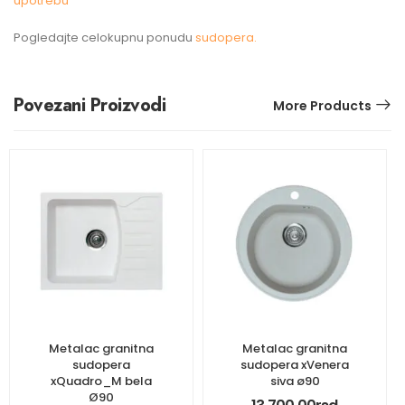
upotrebu
Pogledajte celokupnu ponudu
sudopera.
Povezani Proizvodi
More Products
Metalac granitna
Metalac granitna
sudopera
sudopera xVenera
xQuadro_M bela
siva ø90
Ø90