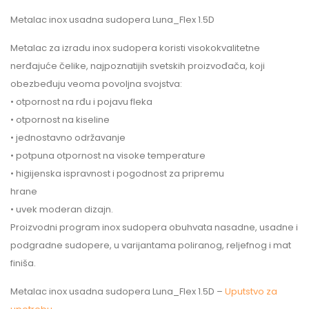
Metalac inox usadna sudopera Luna_Flex 1.5D
Metalac za izradu inox sudopera koristi visokokvalitetne
nerđajuće čelike, najpoznatijih svetskih proizvođača, koji
obezbeđuju veoma povoljna svojstva:
• otpornost na rđu i pojavu fleka
• otpornost na kiseline
• jednostavno održavanje
• potpuna otpornost na visoke temperature
• higijenska ispravnost i pogodnost za pripremu
hrane
• uvek moderan dizajn.
Proizvodni program inox sudopera obuhvata nasadne, usadne i
podgradne sudopere, u varijantama poliranog, reljefnog i mat
finiša.
Metalac inox usadna sudopera Luna_Flex 1.5D –
Uputstvo za