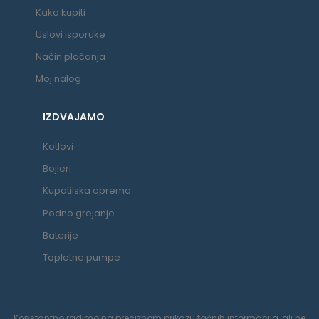
Kako kupiti
Uslovi isporuke
Način plaćanja
Moj nalog
IZDVAJAMO
Kotlovi
Bojleri
Kupatilska oprema
Podno grejanje
Baterije
Toplotne pumpe
Konstantno radimo na preciznom prikazu tačnih informacija, ali ne