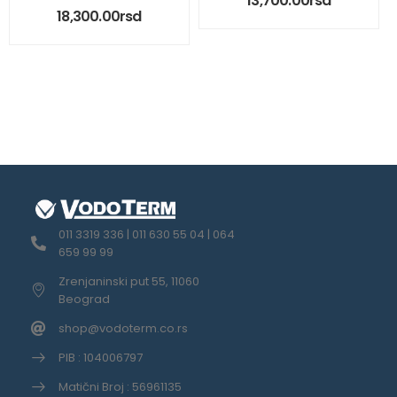
13,700.00
rsd
18,300.00
rsd
011 3319 336 | 011 630 55 04 | 064
659 99 99
Zrenjaninski put 55, 11060
Beograd
shop@vodoterm.co.rs
PIB : 104006797
Matični Broj : 56961135