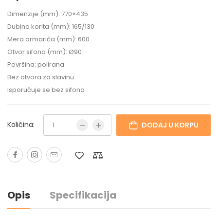
Dimenzije (mm): 770×435
Dubina korita (mm): 165/130
Mera ormarića (mm): 600
Otvor sifona (mm): Ø90
Površina: polirana
Bez otvora za slavinu
Isporučuje se bez sifona
Količina:
DODAJ U KORPU
Opis
Specifikacija