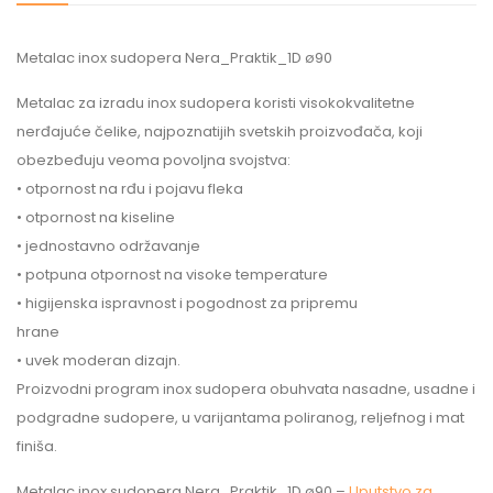
Metalac inox sudopera Nera_Praktik_1D ø90
Metalac za izradu inox sudopera koristi visokokvalitetne
nerđajuće čelike, najpoznatijih svetskih proizvođača, koji
obezbeđuju veoma povoljna svojstva:
• otpornost na rđu i pojavu fleka
• otpornost na kiseline
• jednostavno održavanje
• potpuna otpornost na visoke temperature
• higijenska ispravnost i pogodnost za pripremu
hrane
• uvek moderan dizajn.
Proizvodni program inox sudopera obuhvata nasadne, usadne i
podgradne sudopere, u varijantama poliranog, reljefnog i mat
finiša.
Metalac inox sudopera Nera_Praktik_1D ø90 –
Uputstvo za