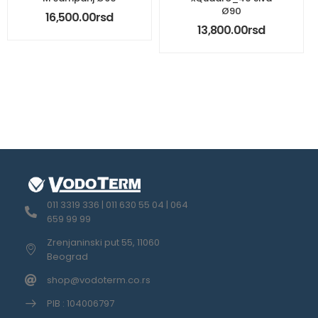
Ø90
16,500.00
rsd
13,800.00
rsd
011 3319 336 | 011 630 55 04 | 064
659 99 99
Zrenjaninski put 55, 11060
Beograd
shop@vodoterm.co.rs
PIB : 104006797