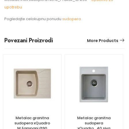
upotrebu
Pogledajte celokupnu ponudu
sudopera.
Povezani Proizvodi
More Products
Metalac granitna
Metalac granitna
sudopera xQuadro
sudopera
M šampanj Ø90
xQuadro_40 siva