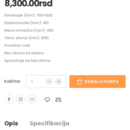
8,300.00
rsd
Dimenzije (mm): 790×500
Dubina korita (mm): 180
Mera ormarića (mm): 450
Otvor sifona (mm): Ø90
Površina: mat
Bez otvora za slavinu
Isporučuje se bez sifona
Količina:
DODAJ U KORPU
Opis
Specifikacija