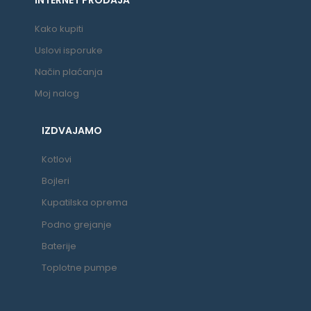
Kako kupiti
Uslovi isporuke
Način plaćanja
Moj nalog
IZDVAJAMO
Kotlovi
Bojleri
Kupatilska oprema
Podno grejanje
Baterije
Toplotne pumpe