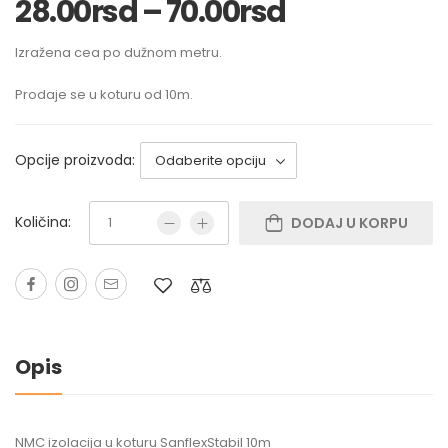
28.00
rsd
–
70.00
rsd
Izražena cea po dužnom metru.
Prodaje se u koturu od 10m.
Opcije proizvoda:
Količina:
DODAJ U KORPU
Opis
NMC izolacija u koturu SanflexStabil 10m