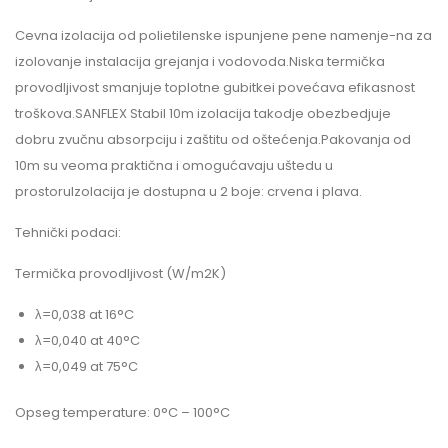
Cevna izolacija od polietilenske ispunjene pene namenje-na za
izolovanje instalacija grejanja i vodovoda.Niska termička
provodljivost smanjuje toplotne gubitkei povećava efikasnost
troškova.SANFLEX Stabil 10m izolacija takodje obezbedjuje
dobru zvučnu absorpciju i zaštitu od oštećenja.Pakovanja od
10m su veoma praktična i omogućavaju uštedu u
prostoruIzolacija je dostupna u 2 boje: crvena i plava.
Tehnički podaci:
Termička provodljivost (W/m2K)
λ=0,038 at 16°C
λ=0,040 at 40°C
λ=0,049 at 75°C
Opseg temperature: 0°C – 100°C