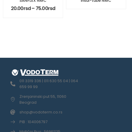
SANFLEX NMC
insul-tube NMC
20.00
rsd
–
75.00
rsd
011 3319 336 | 011 630 55 04 | 064
659 99 99
Zrenjaninski put 55, 11060
Beograd
shop@vodoterm.co.rs
PIB : 104006797
Matični Broj : 56961135