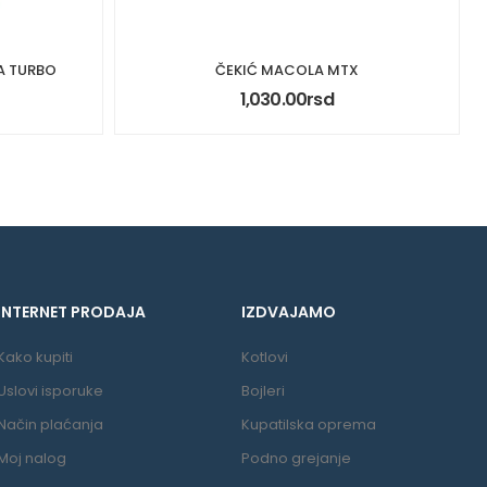
A TURBO
ČEKIĆ MACOLA MTX
1,030.00
rsd
INTERNET PRODAJA
IZDVAJAMO
Kako kupiti
Kotlovi
Uslovi isporuke
Bojleri
Način plaćanja
Kupatilska oprema
Moj nalog
Podno grejanje