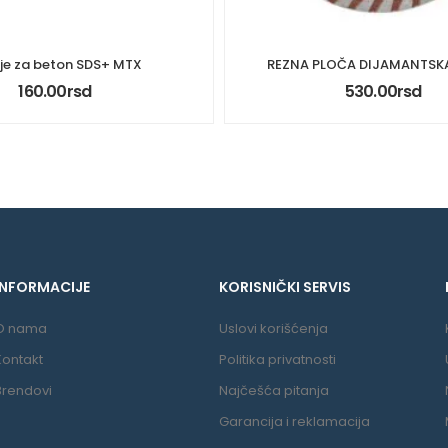
ije za beton SDS+ MTX
REZNA PLOČA DIJAMANTSK
160.00
rsd
530.00
rsd
INFORMACIJE
KORISNIČKI SERVIS
O nama
Uslovi korišćenja
Kontakt
Politika privatnosti
Brendovi
Najčešća pitanja
Garancija i reklamacija