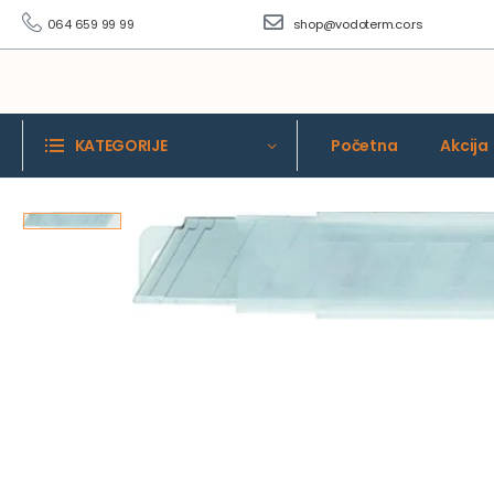
064 659 99 99
shop@vodoterm.co.rs
KATEGORIJE
Početna
Akcija