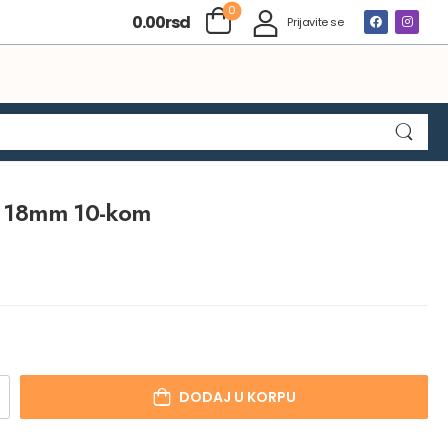
0
0.00
rsd
Prijavite se
 18mm 10-kom
DODAJ U KORPU