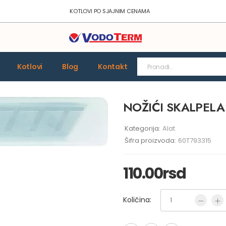
KOTLOVI PO SJAJNIM CENAMA
Kotlovi
Blog
Kontakt
NOŽIĆI SKALPELA
Kategorija:
Alat
Šifra proizvoda:
60T793315
110.00
rsd
Količina: