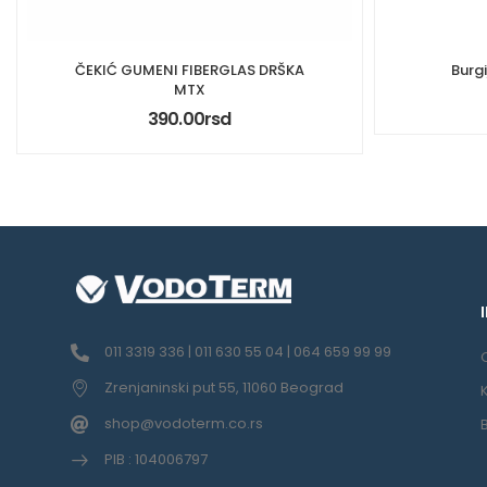
ČEKIĆ GUMENI FIBERGLAS DRŠKA
Burg
MTX
390.00
rsd
011 3319 336 | 011 630 55 04 | 064 659 99 99
Zrenjaninski put 55, 11060 Beograd
shop@vodoterm.co.rs
PIB : 104006797