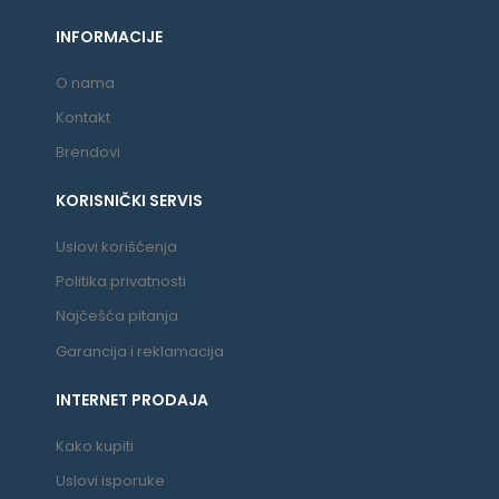
INFORMACIJE
O nama
Kontakt
Brendovi
KORISNIČKI SERVIS
Uslovi korišćenja
Politika privatnosti
Najčešća pitanja
Garancija i reklamacija
INTERNET PRODAJA
Kako kupiti
Uslovi isporuke