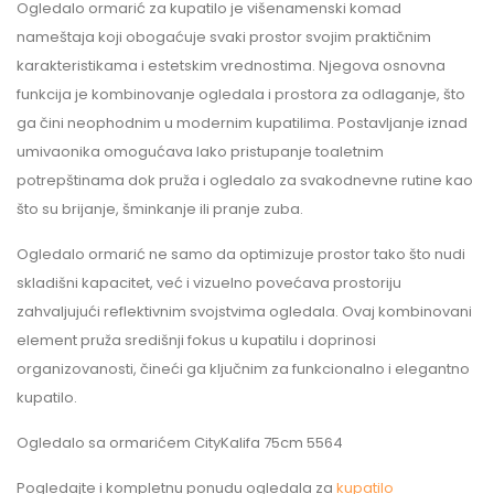
Ogledalo ormarić za kupatilo je višenamenski komad
nameštaja koji obogaćuje svaki prostor svojim praktičnim
karakteristikama i estetskim vrednostima. Njegova osnovna
funkcija je kombinovanje ogledala i prostora za odlaganje, što
ga čini neophodnim u modernim kupatilima. Postavljanje iznad
umivaonika omogućava lako pristupanje toaletnim
potrepštinama dok pruža i ogledalo za svakodnevne rutine kao
što su brijanje, šminkanje ili pranje zuba.
Ogledalo ormarić ne samo da optimizuje prostor tako što nudi
skladišni kapacitet, već i vizuelno povećava prostoriju
zahvaljujući reflektivnim svojstvima ogledala. Ovaj kombinovani
element pruža središnji fokus u kupatilu i doprinosi
organizovanosti, čineći ga ključnim za funkcionalno i elegantno
kupatilo.
Ogledalo sa ormarićem CityKalifa 75cm 5564
Pogledajte i kompletnu ponudu ogledala za
kupatilo