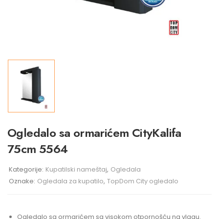
Ogledalo sa ormarićem CityKalifa
75cm 5564
Kategorije:
Kupatilski nameštaj
,
Ogledala
Oznake:
Ogledala za kupatilo
,
TopDom City ogledalo
Ogledalo sa ormarićem sa visokom otpornošću na vlagu.