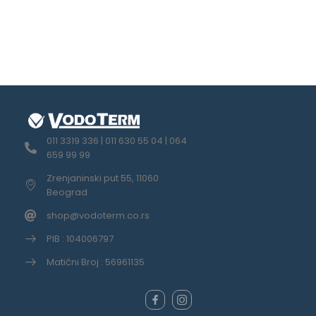
011 3319 336 | 011 630 55 04 | 064
659 99 99
Zrenjaninski put 55, 11060
Beograd
shop@vodoterm.co.rs
PIB : 104006797
Matični Broj : 56961135