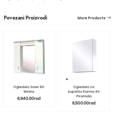
Povezani Proizvodi
More Products
Ogledalo Soler 60
Ogledalo za
Mirela
kupatilo Karma 40
Piramida
6,940.00
rsd
6,500.00
rsd