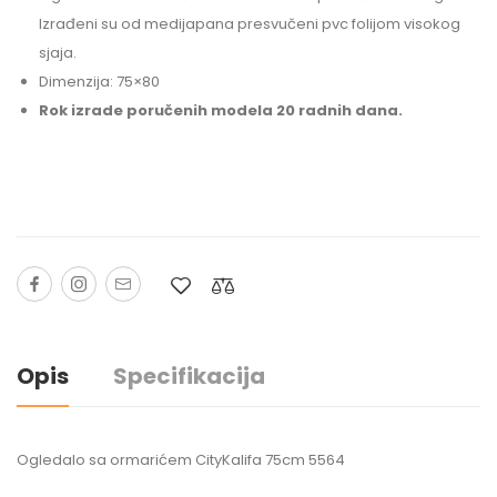
Izrađeni su od medijapana presvučeni pvc folijom visokog
sjaja.
Dimenzija: 75×80
Rok izrade poručenih modela 20 radnih dana.
Opis
Specifikacija
Ogledalo sa ormarićem CityKalifa 75cm 5564