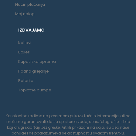
Način plaćanja
Moj nalog
IZDVAJAMO
Kotlovi
Bojleri
Kupatilska oprema
Podno grejanje
Baterije
Toplotne pumpe
Konstantno radimo na preciznom prikazu tačnih informacija, ali ne
možemo garantovati da su opisi proizvoda, cene, fotografije ili bilo
koji drugi sadržaji bez greške. Artikli prikazani na sajtu su deo naše
ponude i ne podrazumeva se dostupnost u svakom trenutku.