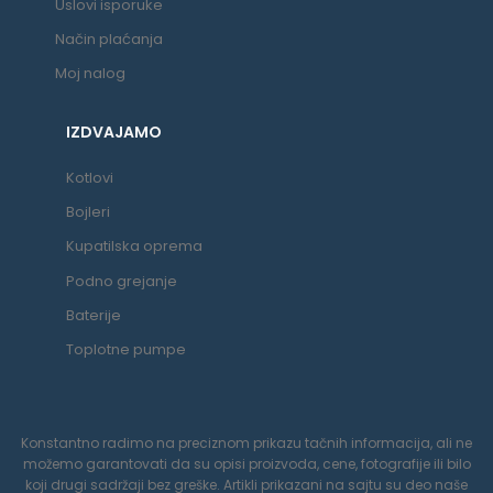
Uslovi isporuke
Način plaćanja
Moj nalog
IZDVAJAMO
Kotlovi
Bojleri
Kupatilska oprema
Podno grejanje
Baterije
Toplotne pumpe
Konstantno radimo na preciznom prikazu tačnih informacija, ali ne
možemo garantovati da su opisi proizvoda, cene, fotografije ili bilo
koji drugi sadržaji bez greške. Artikli prikazani na sajtu su deo naše