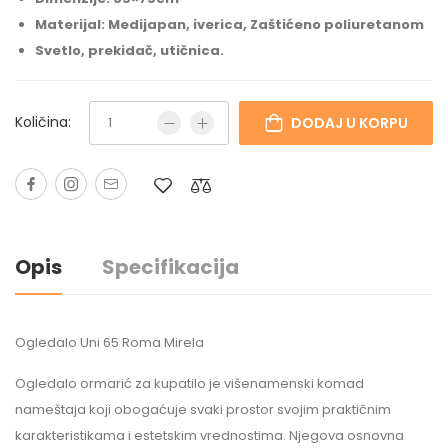
Materijal: Medijapan, iverica, Zaštićeno poliuretanom
Svetlo, prekidač, utičnica.
Količina:
DODAJ U KORPU
Opis
Specifikacija
Ogledalo Uni 65 Roma Mirela
Ogledalo ormarić za kupatilo je višenamenski komad
nameštaja koji obogaćuje svaki prostor svojim praktičnim
karakteristikama i estetskim vrednostima. Njegova osnovna