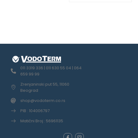
011 3319 336 | 011 630 55 04 | 064
659 99 99
Zrenjaninski put 55, 11060
Beograd
shop@vodoterm.co.rs
PIB : 104006797
Matični Broj : 56961135