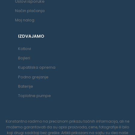
Uslovi isporuke
Način plaćanja
Moj nalog
IZDVAJAMO
Kotlovi
Bojleri
Kupatilska oprema
Podno grejanje
Baterije
Toplotne pumpe
Konstantno radimo na preciznom prikazu tačnih informacija, ali ne
možemo garantovati da su opisi proizvoda, cene, fotografije ili bilo
koji drugi sadržaji bez greške. Artikli prikazani na sajtu su deo naše