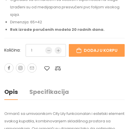
Izrađeni su od medijapana presvučeni pvc folijom visokog
sjaja.
Dimenzija: 65×42
Rok izrade poručenih modela 20 radnih dana.
Količina:
DODAJ U KORPU
Opis
Specifikacija
Ormarić sa umivaonikom City Lily funkcionalan i estetski element
svakog kupatila, kombinovanjem skladišnog prostora sa
umivaonikom. Ovi ormarići su dizajnirani tako da optimalno