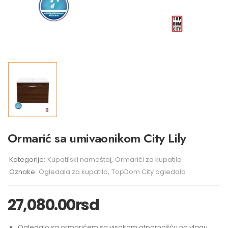
Ormarić sa umivaonikom City Lily
Kategorije:
Kupatilski nameštaj
,
Ormarići za kupatilo
Oznake:
Ogledala za kupatilo
,
TopDom City ogledalo
27,080.00
rsd
Ogledalo sa ormarićem sa visokom otpornošću na vlagu.