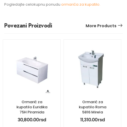
Pogledajte celokupnu ponudu
ormarića za kupatilo.
Povezani Proizvodi
More Products
Ormarić za
Ormarić za
kupatilo Euridika
kupatilo Roma
75H Piramida
5816 Mirela
30,800.00
rsd
11,310.00
rsd