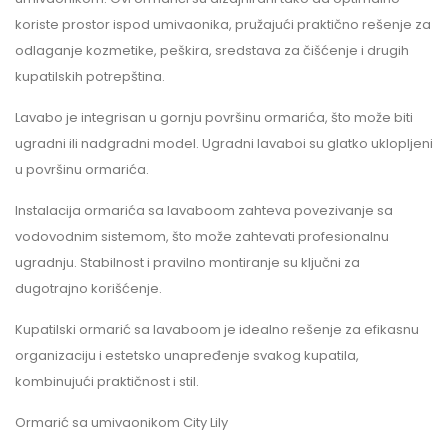
koriste prostor ispod umivaonika, pružajući praktično rešenje za
odlaganje kozmetike, peškira, sredstava za čišćenje i drugih
kupatilskih potrepština.
Lavabo je integrisan u gornju površinu ormarića, što može biti
ugradni ili nadgradni model. Ugradni lavaboi su glatko uklopljeni
u površinu ormarića.
Instalacija ormarića sa lavaboom zahteva povezivanje sa
vodovodnim sistemom, što može zahtevati profesionalnu
ugradnju. Stabilnost i pravilno montiranje su ključni za
dugotrajno korišćenje.
Kupatilski ormarić sa lavaboom je idealno rešenje za efikasnu
organizaciju i estetsko unapređenje svakog kupatila,
kombinujući praktičnost i stil.
Ormarić sa umivaonikom City Lily