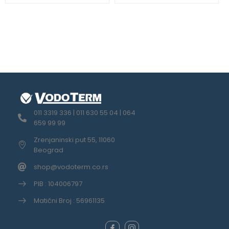
011 3319 336 | 011 630 55 04 | 064
659 99 99
Zrenjaninski put 55, 11060
Beograd
shop@vodoterm.co.rs
PIB : 104006797
Matični Broj : 56961135