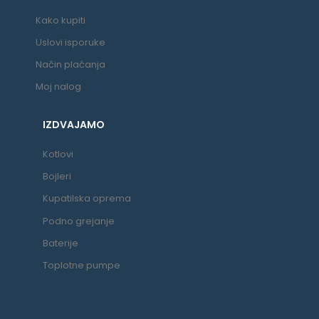
Kako kupiti
Uslovi isporuke
Način plaćanja
Moj nalog
IZDVAJAMO
Kotlovi
Bojleri
Kupatilska oprema
Podno grejanje
Baterije
Toplotne pumpe