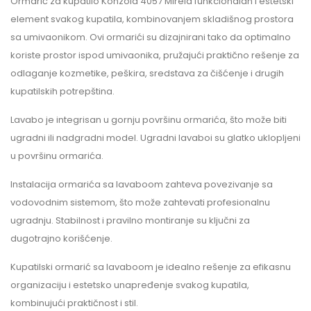
Ormarić za kupatilo Konzola 4057 Mirela funkcionalan i estetski
element svakog kupatila, kombinovanjem skladišnog prostora
sa umivaonikom. Ovi ormarići su dizajnirani tako da optimalno
koriste prostor ispod umivaonika, pružajući praktično rešenje za
odlaganje kozmetike, peškira, sredstava za čišćenje i drugih
kupatilskih potrepština.
Lavabo je integrisan u gornju površinu ormarića, što može biti
ugradni ili nadgradni model. Ugradni lavaboi su glatko uklopljeni
u površinu ormarića.
Instalacija ormarića sa lavaboom zahteva povezivanje sa
vodovodnim sistemom, što može zahtevati profesionalnu
ugradnju. Stabilnost i pravilno montiranje su ključni za
dugotrajno korišćenje.
Kupatilski ormarić sa lavaboom je idealno rešenje za efikasnu
organizaciju i estetsko unapređenje svakog kupatila,
kombinujući praktičnost i stil.