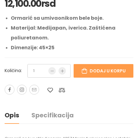
12,100.00
rsd
Ormarić sa umivaonikom bele boje.
Materijal: Medijapan, iverica. Zaštićena
poliuretanom.
Dimenzije: 45×25
Količina:
DODAJ U KORPU
Opis
Specifikacija