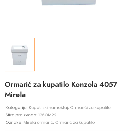
Ormarić za kupatilo Konzola 4057
Mirela
Kategorije:
Kupatilski nameštaj
,
Ormarići za kupatilo
Šifra proizvoda:
126OM22
Oznake:
Mirela ormarić
,
Ormarić za kupatilo