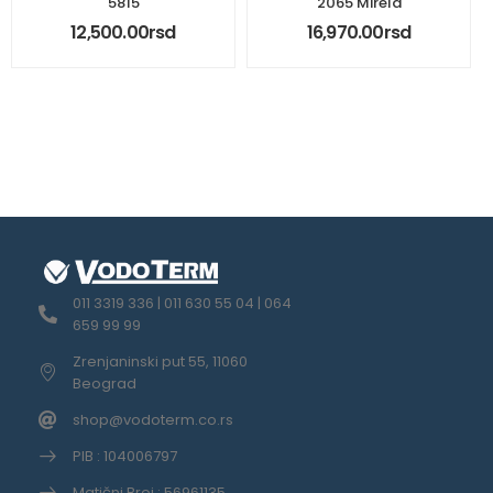
5815
2065 Mirela
12,500.00
rsd
16,970.00
rsd
011 3319 336 | 011 630 55 04 | 064
659 99 99
Zrenjaninski put 55, 11060
Beograd
shop@vodoterm.co.rs
PIB : 104006797
Matični Broj : 56961135