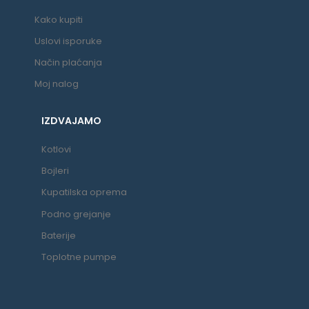
Kako kupiti
Uslovi isporuke
Način plaćanja
Moj nalog
IZDVAJAMO
Kotlovi
Bojleri
Kupatilska oprema
Podno grejanje
Baterije
Toplotne pumpe