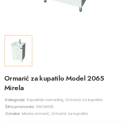
Ormarić za kupatilo Model 2065
Mirela
Kategorije:
Kupatilski nameštaj
,
Ormarići za kupatilo
Šifra proizvoda:
126OM135
Oznake:
Mirela ormarić
,
Ormarić za kupatilo