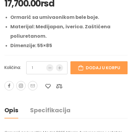
17,700.00
rsd
Ormarić sa umivaonikom bele boje.
Materijal: Medijapan, iverica. Zaštićena
poliuretanom.
Dimenzije: 55×85
Količina:
DODAJ U KORPU
Opis
Specifikacija