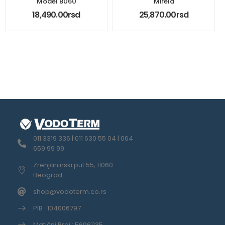
Model 8060
Mirela
18,490.00
rsd
25,870.00
rsd
011 3319 336 | 011 630 55 04 | 064
659 99 99
Zrenjaninski put 55, 11060
Beograd
shop@vodoterm.co.rs
PIB : 104006797
Matični Broj : 56961135