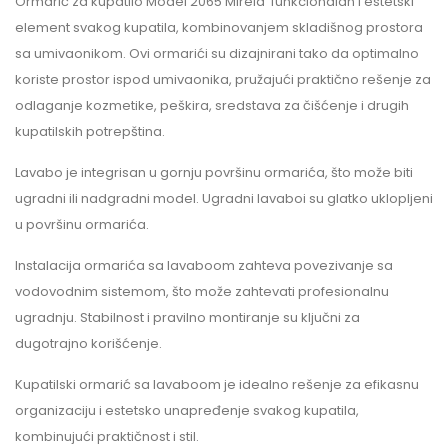
Ormarić za kupatilo Model 2065 Mirela funkcionalan i estetski
element svakog kupatila, kombinovanjem skladišnog prostora
sa umivaonikom. Ovi ormarići su dizajnirani tako da optimalno
koriste prostor ispod umivaonika, pružajući praktično rešenje za
odlaganje kozmetike, peškira, sredstava za čišćenje i drugih
kupatilskih potrepština.
Lavabo je integrisan u gornju površinu ormarića, što može biti
ugradni ili nadgradni model. Ugradni lavaboi su glatko uklopljeni
u površinu ormarića.
Instalacija ormarića sa lavaboom zahteva povezivanje sa
vodovodnim sistemom, što može zahtevati profesionalnu
ugradnju. Stabilnost i pravilno montiranje su ključni za
dugotrajno korišćenje.
Kupatilski ormarić sa lavaboom je idealno rešenje za efikasnu
organizaciju i estetsko unapređenje svakog kupatila,
kombinujući praktičnost i stil.