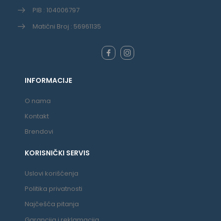
PIB : 104006797
Matični Broj : 56961135
INFORMACIJE
O nama
Kontakt
Brendovi
KORISNIČKI SERVIS
Uslovi korišćenja
Politika privatnosti
Najčešća pitanja
Garancija i reklamacija