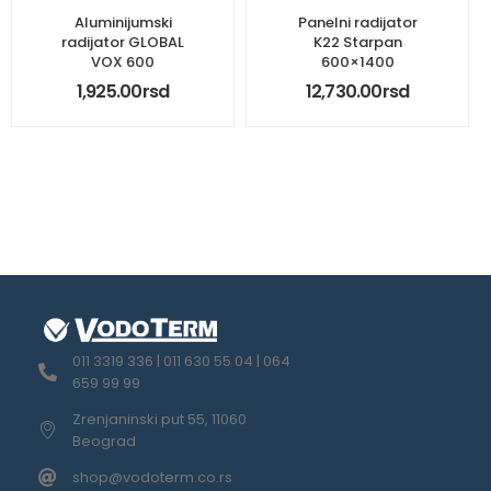
Aluminijumski
Panelni radijator
radijator GLOBAL
K22 Starpan
VOX 600
600×1400
1,925.00
rsd
12,730.00
rsd
011 3319 336 | 011 630 55 04 | 064
659 99 99
Zrenjaninski put 55, 11060
Beograd
shop@vodoterm.co.rs