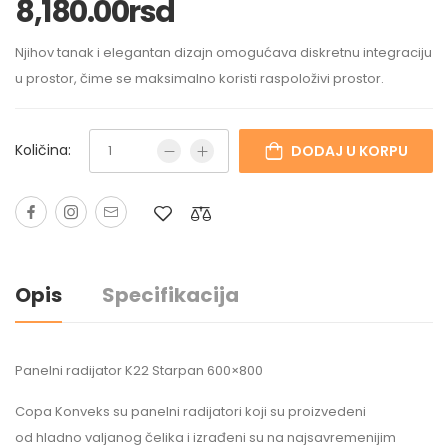
8,180.00
rsd
Njihov tanak i elegantan dizajn omogućava diskretnu integraciju
u prostor, čime se maksimalno koristi raspoloživi prostor.
Količina:
DODAJ U KORPU
Opis
Specifikacija
Panelni radijator K22 Starpan 600×800
Copa Konveks su panelni radijatori koji su proizvedeni
od hladno valjanog čelika i izrađeni su na najsavremenijim