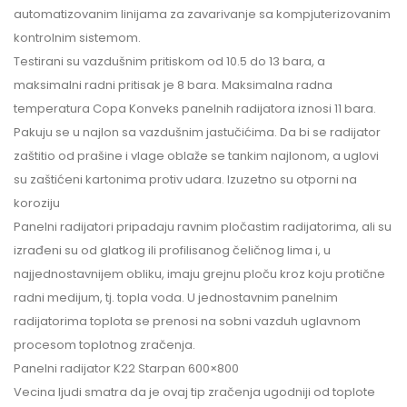
automatizovanim linijama za zavarivanje sa kompjuterizovanim
kontrolnim sistemom.
Testirani su vazdušnim pritiskom od 10.5 do 13 bara, a
maksimalni radni pritisak je 8 bara. Maksimalna radna
temperatura Copa Konveks panelnih radijatora iznosi 11 bara.
Pakuju se u najlon sa vazdušnim jastučićima. Da bi se radijator
zaštitio od prašine i vlage oblaže se tankim najlonom, a uglovi
su zaštićeni kartonima protiv udara. Izuzetno su otporni na
koroziju
Panelni radijatori pripadaju ravnim pločastim radijatorima, ali su
izrađeni su od glatkog ili profilisanog čeličnog lima i, u
najjednostavnijem obliku, imaju grejnu ploču kroz koju protične
radni medijum, tj. topla voda. U jednostavnim panelnim
radijatorima toplota se prenosi na sobni vazduh uglavnom
procesom toplotnog zračenja.
Panelni radijator K22 Starpan 600×800
Vecina ljudi smatra da je ovaj tip zračenja ugodniji od toplote