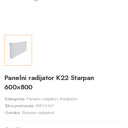
Panelni radijator K22 Starpan
600×800
Kategorije:
Panelni radijatori
,
Radijatori
Šifra proizvoda:
05PCS407
Oznaka:
Starpan radijatori