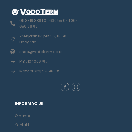
011 3319 336 | 011 630 55 04 | 064
659 99 99
Zrenjaninski put 55, 11060
Beograd
shop@vodoterm.co.rs
PIB : 104006797
Matični Broj : 56961135
INFORMACIJE
O nama
Kontakt