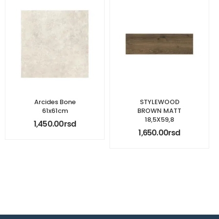
Arcides Bone
STYLEWOOD
61x61cm
BROWN MATT
18,5X59,8
1,450.00
rsd
1,650.00
rsd