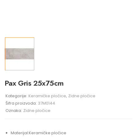
Pax Gris 25x75cm
Kategorije:
Keramičke pločice
,
Zidne pločice
Šifra proizvoda:
37M0144
Oznaka:
Zidne pločice
Materijal:
Keramičke pločice