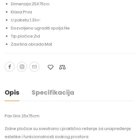
Dimenzija:25
X75c
m
Klasa:
Prva
U paketu:
1.31
m²
Dozvoljeno ugraditi spolja:
Ne
Tip pločice:Zid
Završna obrada:
Mat
Opis
Specifikacija
Pax Gris 25x75cm
Zidne pločice su svestrano i praktično rešenje za unapređenje
estetike i funkcionalnosti svakog prostora