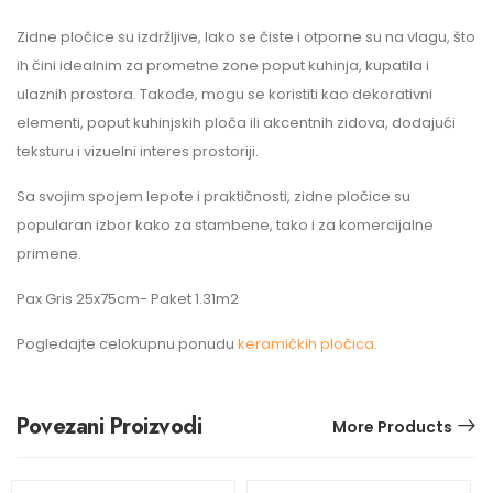
Zidne pločice su izdržljive, lako se čiste i otporne su na vlagu, što
ih čini idealnim za prometne zone poput kuhinja, kupatila i
ulaznih prostora. Takođe, mogu se koristiti kao dekorativni
elementi, poput kuhinjskih ploča ili akcentnih zidova, dodajući
teksturu i vizuelni interes prostoriji.
Sa svojim spojem lepote i praktičnosti, zidne pločice su
popularan izbor kako za stambene, tako i za komercijalne
primene.
Pax Gris 25x75cm- Paket 1.31m2
Pogledajte celokupnu ponudu
keramičkih pločica.
Povezani Proizvodi
More Products