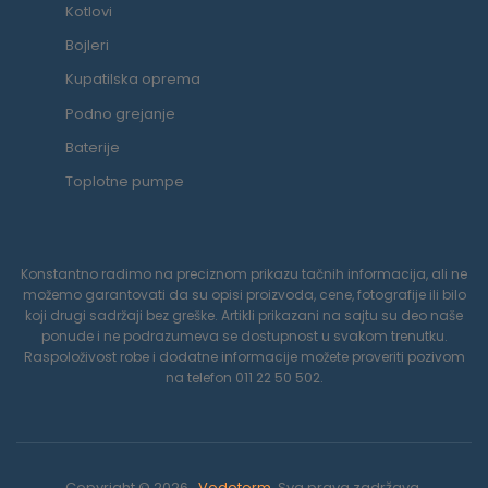
Kotlovi
Bojleri
Kupatilska oprema
Podno grejanje
Baterije
Toplotne pumpe
Konstantno radimo na preciznom prikazu tačnih informacija, ali ne
možemo garantovati da su opisi proizvoda, cene, fotografije ili bilo
koji drugi sadržaji bez greške. Artikli prikazani na sajtu su deo naše
ponude i ne podrazumeva se dostupnost u svakom trenutku.
Raspoloživost robe i dodatne informacije možete proveriti pozivom
na telefon 011 22 50 502.
Copyright © 2026 .
Vodoterm
. Sva prava zadržava.