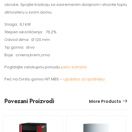
obroke. Spojite tradiciju sa savremenim dizajnom i stvorite toplu
atmosferu u svom domu.
Snaga : 6,1 kW
Stepen iskorišćenja : 76,2%
Odvod dima: Ø 120 mm
Tip goriva: drvo
Boje: crvena,krem,crna
Pogldajte celokupnu ponudu
peći i kamina
Peć na čvrsto gorivo HIT MBS –
Uputstvo za upotrebu
Povezani Proizvodi
More Products