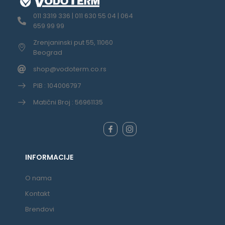
011 3319 336 | 011 630 55 04 | 064
659 99 99
Zrenjaninski put 55, 11060
Beograd
shop@vodoterm.co.rs
PIB : 104006797
Matični Broj : 56961135
INFORMACIJE
O nama
Kontakt
Brendovi