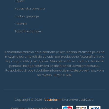
Bojleri
Kupatilska oprema
Podno grejanje
Baterije
Toplotne pumpe
Konstantno radimo na preciznom prikazu tačnih informacija, ali ne
možemo garantovati da su opisi proizvoda, cene, fotografije ili bilo
koji drugi sadržaji bez greške. Artikli prikazani na sajtu su deo naše
ponude i ne podrazumeva se dostupnost u svakom trenutku.
Raspoloživost robe i dodatne informacije možete proveriti pozivom
na telefon 011 22 50 502.
Copyright © 2026 .
Vodoterm
. Sva prava zadržava.
Koristimo sigurna plaćanja za :