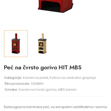
Peć na čvrsto gorivo HIT MBS
Kategorije:
Kamini na pelet
,
Kotlovi za centralno grejanje
Šifra proizvoda:
112MBRH
Oznake:
Kamini na čvrsto gorivo
,
MBS kamini
Šestougaona kaminska peć, sa evropskim sertifikatima i veoma