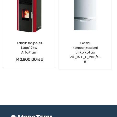
Kamin na pelet
Gasni
Luca12kw
kondenzacioni
AlfaPlam
cirko kotao
VU_INT_I_206/5-
142,900.00
rsd
5