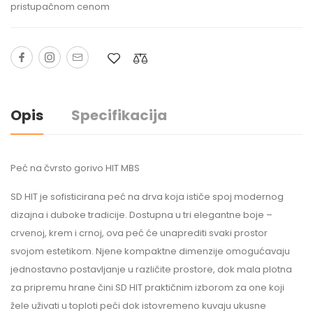
pristupačnom cenom
Opis
Specifikacija
Peć na čvrsto gorivo HIT MBS
SD HIT je sofisticirana peć na drva koja ističe spoj modernog
dizajna i duboke tradicije. Dostupna u tri elegantne boje –
crvenoj, krem i crnoj, ova peć će unaprediti svaki prostor
svojom estetikom. Njene kompaktne dimenzije omogućavaju
jednostavno postavljanje u različite prostore, dok mala plotna
za pripremu hrane čini SD HIT praktičnim izborom za one koji
žele uživati u toploti peći dok istovremeno kuvaju ukusne