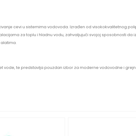
zivanje cevi u sistemima vodovoda. Izrađen od visokokvalitetnog polip
talacijama za toplu i hladnu vodu, zahvaljujući svojoj sposobnosti da 
 alatima.
kvalitet vode, te predstavlja pouzdan izbor za moderne vodovodne i grej