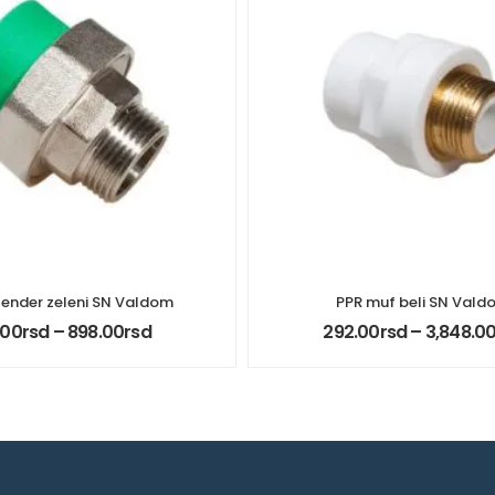
lender zeleni SN Valdom
PPR muf beli SN Vald
.00
rsd
–
898.00
rsd
292.00
rsd
–
3,848.0