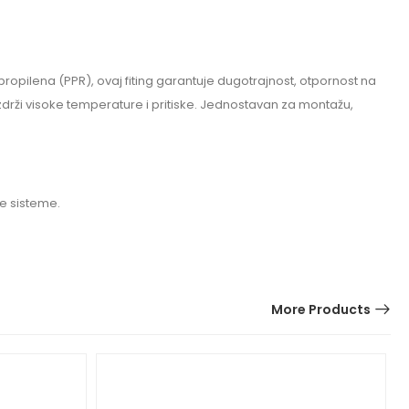
ropilena (PPR), ovaj fiting garantuje dugotrajnost, otpornost na
izdrži visoke temperature i pritiske. Jednostavan za montažu,
ne sisteme.
More Products