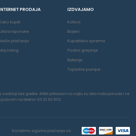
INTERNET PRODAJA
IZDVAJAMO
Kako kupiti
Kotlovi
Uslovi isporuke
Bojleri
Način plaćanja
Kupatilska oprema
Moj nalog
Podno grejanje
Baterije
Toplotne pumpe
 sadržaji bez greške. Artikli prikazani na sajtu su deo naše ponude i ne
pozivom na telefon 011 22 50 502.
Koristimo sigurna plaćanja za :