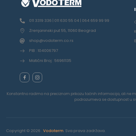
011 3319 336 | 011 630 55 04 | 064 659 99 99
Zrenjaninski put 55, 11060 Beograd
shop@vodoterm.co.rs
PIB : 104006797
Matični Broj : 56961135
Konstantno radimo na preciznom prikazu tačnih informacija, ali ne možem
podrazumeva se dostupnost u svak
Copyright © 2026 .
Vodoterm
. Sva prava zadržava.