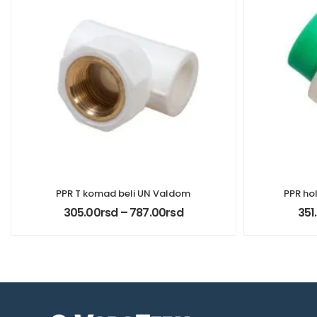
PPR T komad beli UN Valdom
PPR ho
305.00
rsd
–
787.00
rsd
351