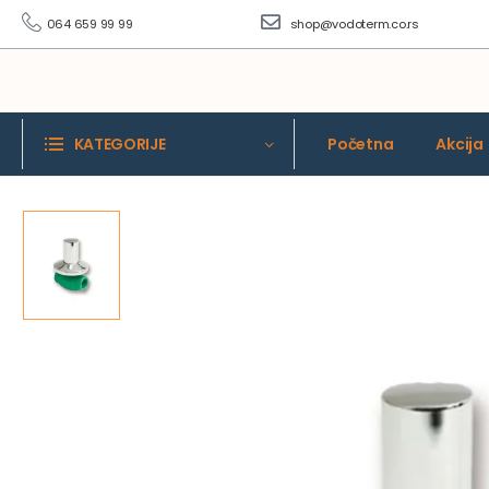
064 659 99 99
shop@vodoterm.co.rs
KATEGORIJE
Početna
Akcija