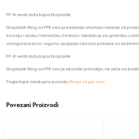
PP-R ventil duža kapa Ekoplastik
Ekoplastik fiting za PPR cevi predstavlja vrhunsko rešenje za pove
koroziju i visoku mehaničku čvrstoću. Idealan je za upotrebu u ins
omogućava brzo i sigurno spajanje cevi bez potrebe za složenim
PP-R ventil duža kapa Ekoplastik
Ekoplastik fiting za PPR cevi je ekološki prihvatljiv, ne utiče na 
Pogledajre celokupnu ponudu
fitinga za ppr cevi
Povezani Proizvodi