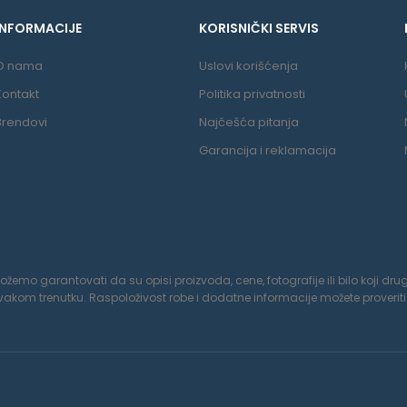
INFORMACIJE
KORISNIČKI SERVIS
O nama
Uslovi korišćenja
Kontakt
Politika privatnosti
Brendovi
Najčešća pitanja
Garancija i reklamacija
o garantovati da su opisi proizvoda, cene, fotografije ili bilo koji drugi
om trenutku. Raspoloživost robe i dodatne informacije možete proveriti 