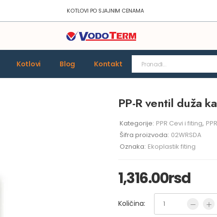
KOTLOVI PO SJAJNIM CENAMA
Kotlovi
Blog
Kontakt
PP-R ventil duža k
Kategorije:
PPR Cevi i fiting
,
PPR
Šifra proizvoda:
02WRSDA
Oznaka:
Ekoplastik fiting
1,316.00
rsd
Količina: