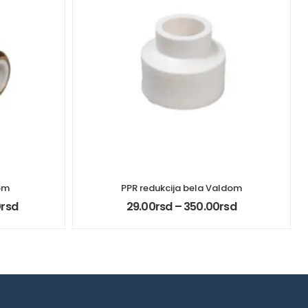
om
PPR redukcija bela Valdom
0
rsd
29.00
rsd
–
350.00
rsd