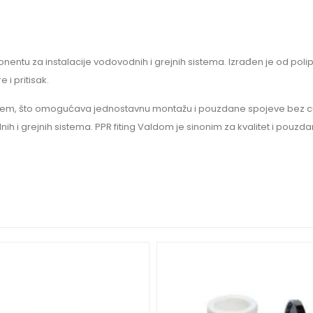
entu za instalacije vodovodnih i grejnih sistema. Izrađen je od polipr
 i pritisak.
anjem, što omogućava jednostavnu montažu i pouzdane spojeve bez cu
nih i grejnih sistema. PPR fiting Valdom je sinonim za kvalitet i pouz