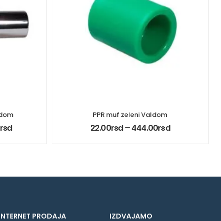
ldom
PPR muf zeleni Valdom
rsd
22.00
rsd
–
444.00
rsd
INTERNET PRODAJA
IZDVAJAMO