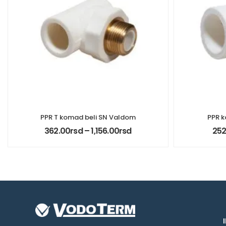
PPR T komad beli SN Valdom
PPR k
362.00
rsd
–
1,156.00
rsd
252