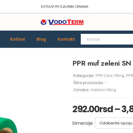
KOTLOVI PO SJAJNIM CENAMA
Kotlovi
Blog
Kontakt
PPR muf zeleni SN
Kategorije:
PPR Cevi i fiting
,
PPR
Šifra proizvoda:
-
Oznaka:
Valdom fiting
292.00
rsd
–
3,
Dimenzije: