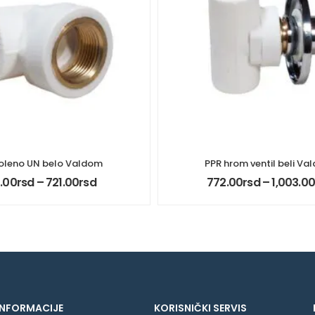
oleno UN belo Valdom
PPR hrom ventil beli Va
.00
rsd
–
721.00
rsd
772.00
rsd
–
1,003.00
INFORMACIJE
KORISNIČKI SERVIS