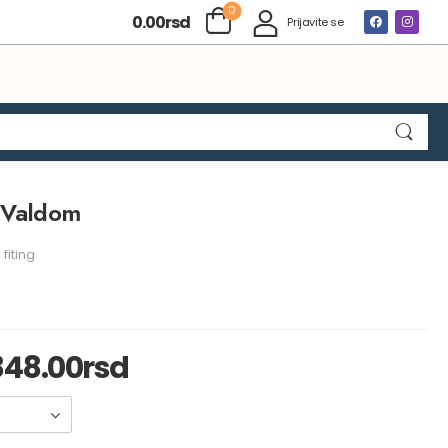
0
0.00
rsd
Prijavite se
 Valdom
 fiting
848.00
rsd