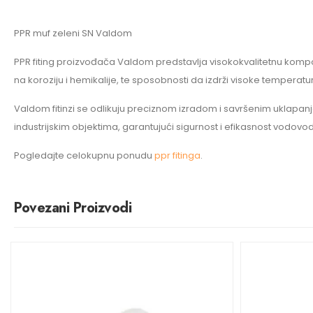
PPR muf zeleni SN Valdom
PPR fiting proizvođača Valdom predstavlja visokokvalitetnu kompon
na koroziju i hemikalije, te sposobnosti da izdrži visoke temperature
Valdom fitinzi se odlikuju preciznom izradom i savršenim uklap
industrijskim objektima, garantujući sigurnost i efikasnost vodovod
Pogledajte celokupnu ponudu
ppr fitinga
.
Povezani Proizvodi