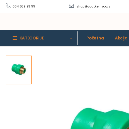
064 659 99 99
shop@vodoterm.co.rs
KATEGORIJE
Početna
Akcija